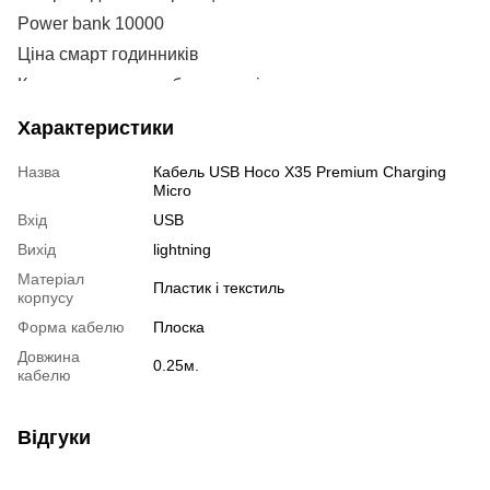
Power bank 10000
Н
Ціна смарт годинників
P
Купити навушники бездротові
Повер на 20000
Характеристики
Power bank на 5000mah
А
Назва
Кабель USB Hoco X35 Premium Charging
5000mah power bank
V
Micro
Купити навушники блютуз
А
Вхід
USB
Power bank 20000mah
Н
Вихід
lightning
Смарт годинник для дітей
X
Матеріал
Пластик і текстиль
корпусу
Навушники безпровідні
S
Форма кабелю
Плоска
Зарядки до телефонів
X
Довжина
Повербанк ціна в україні
Р
0.25м.
кабелю
Годинники жіночі смарт
Р
Дитячі часи смарт
P
Відгуки
Повербанк на 20
Н
Купити повербанк на 10000
S