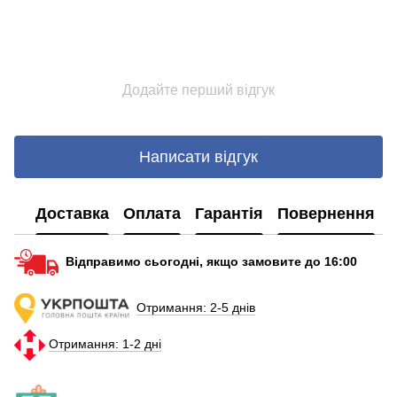
Повербанк купити україна
Сп
Ремінці на смарт годинник
U
Usb type c type
Н
Додайте перший відгук
Міні дбж для роутера
S
Повер 20000
С
Написати відгук
Доставка
Оплата
Гарантія
Повернення
Відправимо сьогодні, якщо замовите до 16:00
Отримання: 2-5 днів
Отримання: 1-2 дні