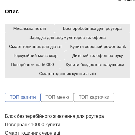
Опис
Міланська петля
Бесперебойники для роутера
Зарядка для аккумуляторов телефона
Смарт годинник для дівчат
Купити хороший power bank
Перкусійний массажер
Дитячий телефон на руку
Повербанки на 50000
Купити бездротові навушники
Смарт годинник купити львів
ТОП запити
ТОП меню
ТОП карточки
Блок безперебійного живлення для роутера
С
N
Повербанк 10000 купити
А
X
Смарт годинник чернівці