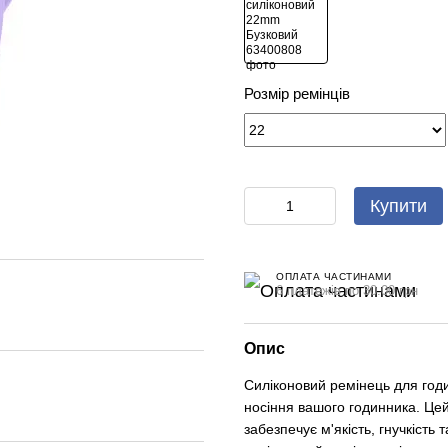
Розмір ремінців
Купити
ОПЛАТА ЧАСТИНАМИ
6 платежів по 30.00 грн
Опис
Силіконовий ремінець для год
носіння вашого годинника. Цей
забезпечує м'якість, гнучкість