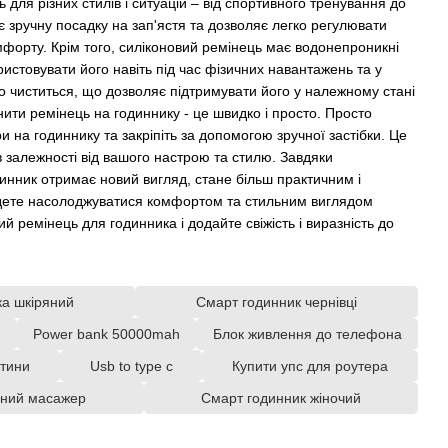
 для різних стилів і ситуацій – від спортивного тренування до
є зручну посадку на зап'ястя та дозволяє легко регулювати
форту. Крім того, силіконовий ремінець має водонепроникні
ристовувати його навіть під час фізичних навантажень та у
ко чиститься, що дозволяє підтримувати його у належному стані
нити ремінець на годиннику - це швидко і просто. Просто
ри на годиннику та закріпіть за допомогою зручної застібки. Це
 залежності від вашого настрою та стилю. Завдяки
инник отримає новий вигляд, стане більш практичним і
удете насолоджуватися комфортом та стильним виглядом
й ремінець для годинника і додайте свіжість і виразність до
ка шкіряний
Смарт годинник чернівці
а
Power bank 50000mah
Блок живлення до телефона
итини
Usb to type c
Купити упс для роутера
йний масажер
Смарт годинник жіночий