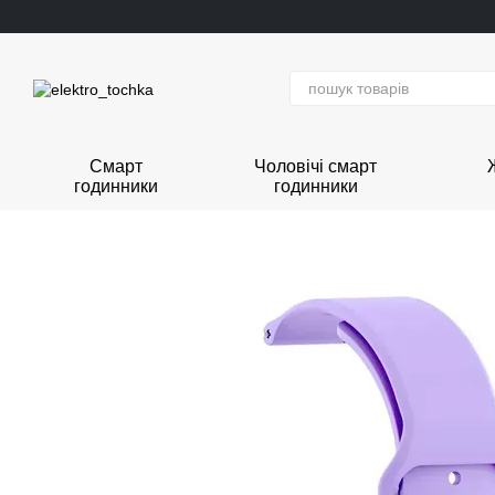
Перейти до основного контенту
Смарт
Чоловічі смарт
годинники
годинники