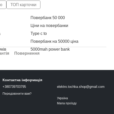
ю
ТОП карточки
Повербанк 50 000
Сма
Ціни на повербанки
Акс
а
Type c to
Авт
Повербанк на 50000 ціна
Нав
иків
5000mah power bank
антія
Повернення
Ремінець на смарт годинник
Нав
20 000 power bank
U9 
Повербанки ціна
XO 
Контактна інформація
ah
Купити годинник жіночий смарт
Pow
+380739703795
elektro.tochka.shop@gmail.com
Повербанк 10000mah
Нав
Передзвонити вам?
нник
Повербанк 10 000
Україна
Мапа проїзду
Зарядні пристрої для мобільних телефонів
Gra