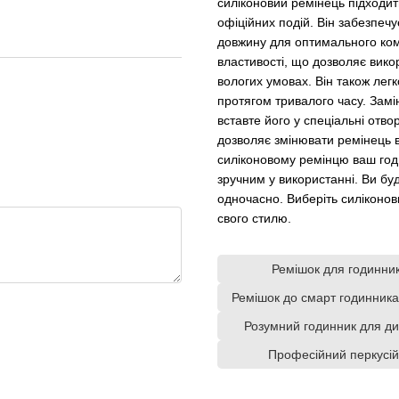
силіконовий ремінець підходить
офіційних подій. Він забезпечу
довжину для оптимального ком
властивості, що дозволяє вико
вологих умовах. Він також лег
протягом тривалого часу. Замі
вставте його у спеціальні отво
дозволяє змінювати ремінець в
силіконовому ремінцю ваш год
зручним у використанні. Ви б
одночасно. Виберіть силіконови
свого стилю.
Ремішок для годинни
Ремішок до смарт годинник
Розумний годинник для д
Професійний перкусі