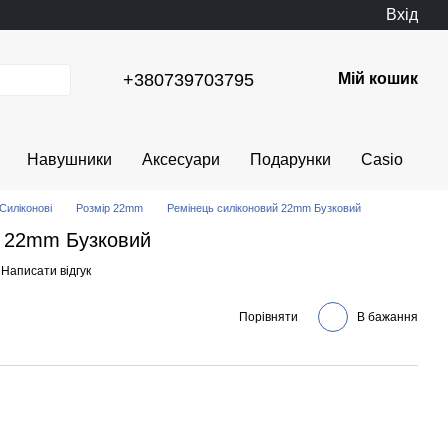
Вхід
+380739703795
Мій кошик
Навушники
Аксесуари
Подарунки
Casio
Силіконові
Розмір 22mm
Ремінець силіконовий 22mm Бузковий
й 22mm Бузковий
Написати відгук
Порівняти
В бажання