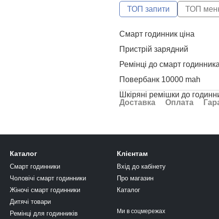
ТОП запити
ТОП мен
Смарт годинник ціна
Пристрій зарядний
Ремінці до смарт годинник
Повербанк 10000 mah
Шкіряні ремішки до годинн
Доставка
Оплата
Гар
30000 power bank
Ремішок на смарт годинник
Купити часи дитячі
Каталог
Клієнтам
Купити power bank 50000m
Смарт годинники
Вхід до кабінету
Зарядні пристрої
Чоловічі смарт годинники
Про магазин
Купити дитячий смарт годи
Жіночі смарт годинники
Каталог
Повербанк 10000 ціна
Дитячі товари
Ми в соцмережах
Ремінці для годинників