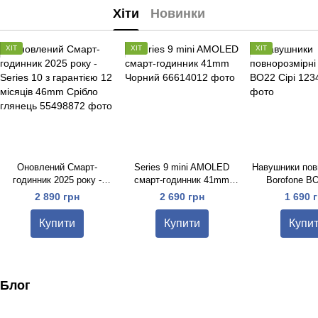
Хіти
Новинки
ХІТ
ХІТ
ХІТ
Оновлений Смарт-
Series 9 mini AMOLED
Навушники пов
годинник 2025 року -
cмарт-годинник 41mm
Borofone BO
Series 10 з гарантією 12
Чорний
2 890 грн
2 690 грн
1 690 
місяців 46mm Срібло
глянець
Купити
Купити
Купи
Блог