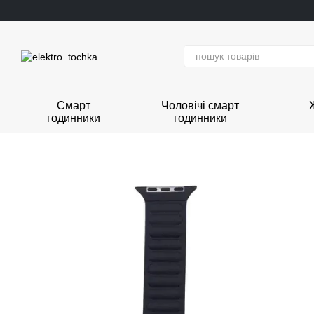
Перейти до основного контенту
Смарт
Чоловічі смарт
годинники
годинники