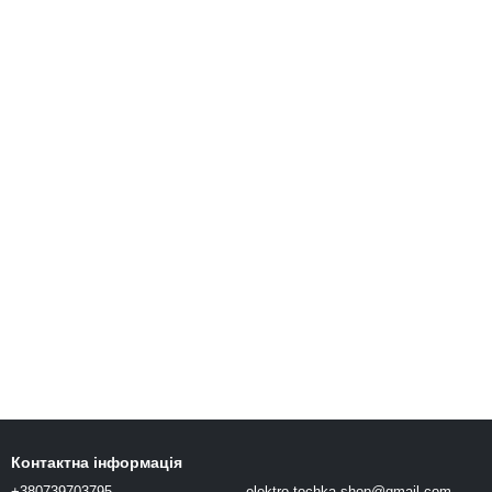
Контактна інформація
+380739703795
elektro.tochka.shop@gmail.com