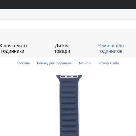
Жіночі смарт
Дитячі
Ремінці для
годинники
товари
годинників
Головна
Ремінці для годинників
Магнітні
Розмір 45mm