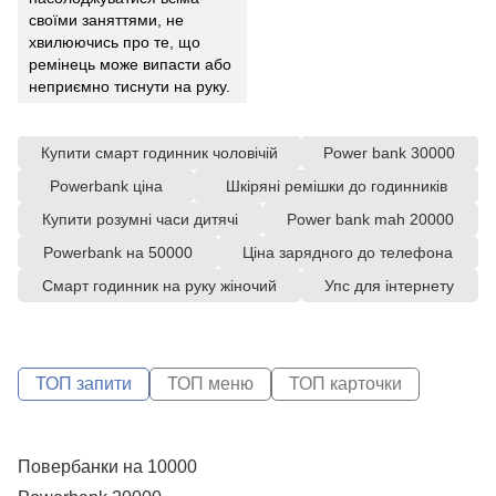
своїми заняттями, не
хвилюючись про те, що
ремінець може випасти або
неприємно тиснути на руку.
Купити смарт годинник чоловічій
Power bank 30000
Powerbank ціна
Шкіряні ремішки до годинників
Купити розумні часи дитячі
Power bank mah 20000
Powerbank на 50000
Ціна зарядного до телефона
Смарт годинник на руку жіночий
Упс для інтернету
ТОП запити
ТОП меню
ТОП карточки
Повербанки на 10000
С