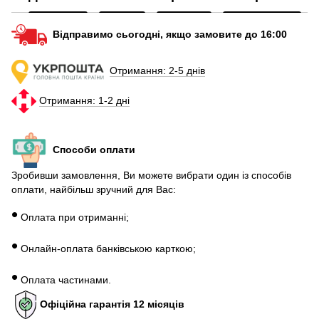
Дбж для роутерів
На
Навушники купити
V
Відправимо сьогодні, якщо замовите до 16:00
Powerbank 50000
Повнорозмірні навушники блютуз
Отримання: 2-5 днів
Дитячий смарт годинник на руку
Отримання: 1-2 дні
Смарт годинник чоловічий купити
S
Нейлонові ремішки для годинників
Способи оплати
Зробивши замовлення, Ви можете вибрати один із способів
оплати, найбільш зручний для Вас:
•
Оплата при отриманні;
•
Онлайн-оплата банківською карткою;
•
Оплата частинами.
Офіційна гарантія 12 місяців