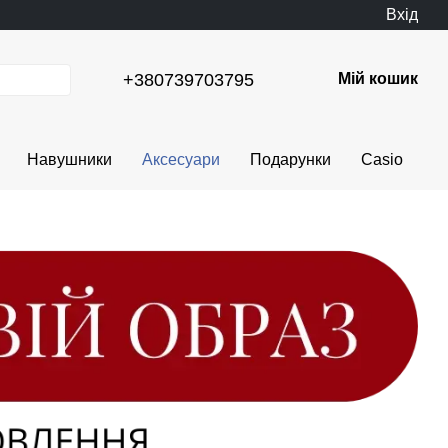
Вхід
+380739703795
Мій кошик
Навушники
Аксесуари
Подарунки
Casio