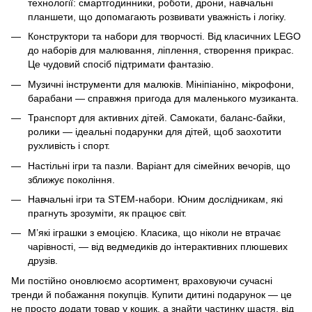
технології: смартгодинники, роботи, дрони, навчальні
планшети, що допомагають розвивати уважність і логіку.
Конструктори та набори для творчості. Від класичних LEGO
до наборів для малювання, ліплення, створення прикрас.
Це чудовий спосіб підтримати фантазію.
Музичні інструменти для малюків. Мініпіаніно, мікрофони,
барабани — справжня пригода для маленького музиканта.
Транспорт для активних дітей. Самокати, баланс-байки,
ролики — ідеальні подарунки для дітей, щоб заохотити
рухливість і спорт.
Настільні ігри та пазли. Варіант для сімейних вечорів, що
зближує покоління.
Навчальні ігри та STEM-набори. Юним дослідникам, які
прагнуть зрозуміти, як працює світ.
М’які іграшки з емоцією. Класика, що ніколи не втрачає
чарівності, — від ведмедиків до інтерактивних плюшевих
друзів.
Ми постійно оновлюємо асортимент, враховуючи сучасні
тренди й побажання покупців. Купити дитині подарунок — це
не просто додати товар у кошик, а знайти частинку щастя, від