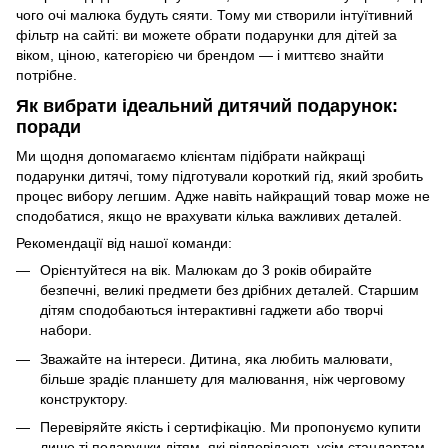
чого очі малюка будуть сяяти. Тому ми створили інтуїтивний
фільтр на сайті: ви можете обрати подарунки для дітей за
віком, ціною, категорією чи брендом — і миттєво знайти
потрібне.
Як вибрати ідеальний дитячий подарунок:
поради
Ми щодня допомагаємо клієнтам підібрати найкращі
подарунки дитячі, тому підготували короткий гід, який зробить
процес вибору легшим. Адже навіть найкращий товар може не
сподобатися, якщо не врахувати кілька важливих деталей.
Рекомендації від нашої команди:
Орієнтуйтеся на вік. Малюкам до 3 років обирайте
безпечні, великі предмети без дрібних деталей. Старшим
дітям сподобаються інтерактивні гаджети або творчі
набори.
Зважайте на інтереси. Дитина, яка любить малювати,
більше зрадіє планшету для малювання, ніж черговому
конструктору.
Перевіряйте якість і сертифікацію. Ми пропонуємо купити
лише ті подарунки дітям, які відповідають усім стандартам