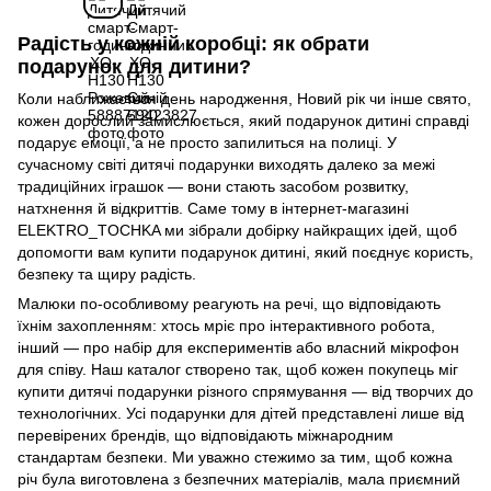
Радість у кожній коробці: як обрати
подарунок для дитини?
Коли наближається день народження, Новий рік чи інше свято,
кожен дорослий замислюється, який подарунок дитині справді
подарує емоції, а не просто запилиться на полиці. У
сучасному світі дитячі подарунки виходять далеко за межі
традиційних іграшок — вони стають засобом розвитку,
натхнення й відкриттів. Саме тому в інтернет-магазині
ELEKTRO_TOCHKA ми зібрали добірку найкращих ідей, щоб
допомогти вам купити подарунок дитині, який поєднує користь,
безпеку та щиру радість.
Малюки по-особливому реагують на речі, що відповідають
їхнім захопленням: хтось мріє про інтерактивного робота,
інший — про набір для експериментів або власний мікрофон
для співу. Наш каталог створено так, щоб кожен покупець міг
купити дитячі подарунки різного спрямування — від творчих до
технологічних. Усі подарунки для дітей представлені лише від
перевірених брендів, що відповідають міжнародним
стандартам безпеки. Ми уважно стежимо за тим, щоб кожна
річ була виготовлена з безпечних матеріалів, мала приємний