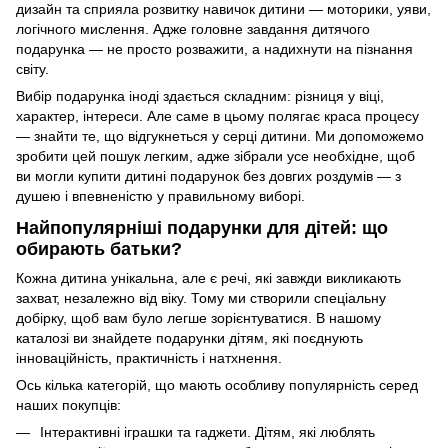
дизайн та сприяла розвитку навичок дитини — моторики, уяви,
логічного мислення. Адже головне завдання дитячого
подарунка — не просто розважити, а надихнути на пізнання
світу.
Вибір подарунка іноді здається складним: різниця у віці,
характер, інтереси. Але саме в цьому полягає краса процесу
— знайти те, що відгукнеться у серці дитини. Ми допоможемо
зробити цей пошук легким, адже зібрали усе необхідне, щоб
ви могли купити дитині подарунок без довгих роздумів — з
душею і впевненістю у правильному виборі.
Найпопулярніші подарунки для дітей: що
обирають батьки?
Кожна дитина унікальна, але є речі, які завжди викликають
захват, незалежно від віку. Тому ми створили спеціальну
добірку, щоб вам було легше зорієнтуватися. В нашому
каталозі ви знайдете подарунки дітям, які поєднують
інноваційність, практичність і натхнення.
Ось кілька категорій, що мають особливу популярність серед
наших покупців:
Інтерактивні іграшки та гаджети. Дітям, які люблять