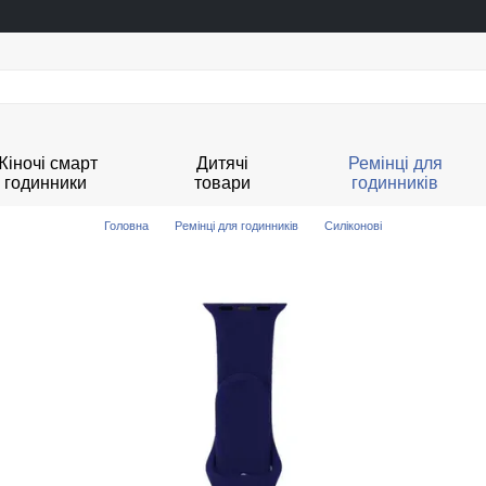
Жіночі смарт
Дитячі
Ремінці для
годинники
товари
годинників
Головна
Ремінці для годинників
Силіконові