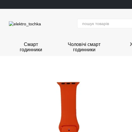
Перейти до основного контенту
Смарт
Чоловічі смарт
годинники
годинники