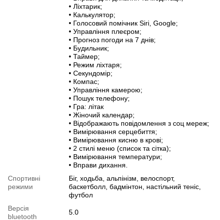
• Ліхтарик;
• Калькулятор;
• Голосовий помічник Siri, Google;
• Управління плеєром;
• Прогноз погоди на 7 днів;
• Будильник;
• Таймер;
• Режим ліхтаря;
• Секундомір;
• Компас;
• Управління камерою;
• Пошук телефону;
• Гра: літак
• Жіночий календар;
• Відображають повідомлення з соц мереж;
• Вимірювання серцебиття;
• Вимірювання кисню в крові;
• 2 стилі меню (список та сітка);
• Вимірювання температури;
• Вправи дихання.
Спортивні
Біг, ходьба, альпінізм, велоспорт,
режими
баскетболл, бадмінтон, настільний теніс,
футбол
Версія
5.0
bluetooth