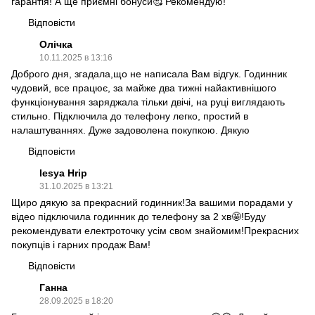
гарантія! А ще приємні бонуси🥰 Рекомендую!
Відповісти
Олічка
10.11.2025 в 13:16
Доброго дня, згадала,що не написала Вам відгук. Годинник
чудовий, все працює, за майже два тижні найактивнішого
функціонування заряджала тільки двічі, на руці виглядають
стильно. Підключила до телефону легко, простий в
налаштуваннях. Дуже задоволена покупкою. Дякую
Відповісти
lesya Hrip
31.10.2025 в 13:21
Щиро дякую за прекрасний годинник!За вашими порадами у
відео підключила годинник до телефону за 2 хв🤩!Буду
рекомендувати електроточку усім свом знайомим!Прекрасних
покупців і гарних продаж Вам!
Відповісти
Ганна
28.09.2025 в 18:20