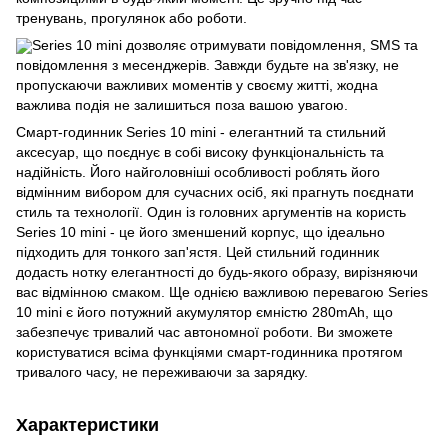
тренувань, прогулянок або роботи.
Series 10 mini дозволяє отримувати повідомлення, SMS та
повідомлення з месенджерів. Завжди будьте на зв'язку, не
пропускаючи важливих моментів у своєму житті, жодна
важлива подія не залишиться поза вашою увагою.
Смарт-годинник Series 10 mini - елегантний та стильний
аксесуар, що поєднує в собі високу функціональність та
надійність. Його найголовніші особливості роблять його
відмінним вибором для сучасних осіб, які прагнуть поєднати
стиль та технології. Один із головних аргументів на користь
Series 10 mini - це його зменшений корпус, що ідеально
підходить для тонкого зап'ястя. Цей стильний годинник
додасть нотку елегантності до будь-якого образу, вирізняючи
вас відмінною смаком. Ще однією важливою перевагою Series
10 mini є його потужний акумулятор ємністю 280mAh, що
забезпечує тривалий час автономної роботи. Ви зможете
користуватися всіма функціями смарт-годинника протягом
тривалого часу, не переживаючи за зарядку.
Характеристики