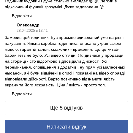
Годинник чудовий і дуже стильно виглядає 😍😍. Легкий в
підключенні функції зрозумілі. Дуже задоволена 😚
Відповісти
Олександр
28.04.2025 в 13:41
Замовив цей годинник. Був приємно здивований уже на рівні
пакування. Якісна коробка годинника, описано українською
мовою, гарантій талон, смаколик - враження, що це китай-
бабай геть не було. Усі відео огляди. Які дивився у продавця
на сторінці - сто відсотково відповідали дійсності. Усі
перемикання, сповіщення з додатків , ну прям усі малесенькі
ньюанси, які були відмічені в описі і показані на відео справді
відповідали дійсності. Варто позитивно відзначити якість
екрану та його яскравість. Ціна / якість - просто топ.
Відповісти
Ще 5 відгуків
Написати відгук