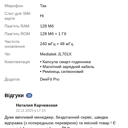
Мікрофон
Так
Слот для SIM-
Нi
карти
Пам'ять RAM
128 Мб
Пам'ять RОM
128 Мб + 1 Гб
Частота
240 мГц + 48 мГц
оновлення
Чіп
Mediatek JL701X
Комплектація
• Капсула смарт-годинника
• Магнітний зарядний кабель
• Ремінець силіконовий
Додаток
DeeFit Pro
Відгуки
16
Наталия Карчевская
22.11.2025 в 17:15
Дуже ввічливий менеджер, бездоганний сервіс, швидка
відправка (з попередньою перевіркою) та якісний товар ! Є