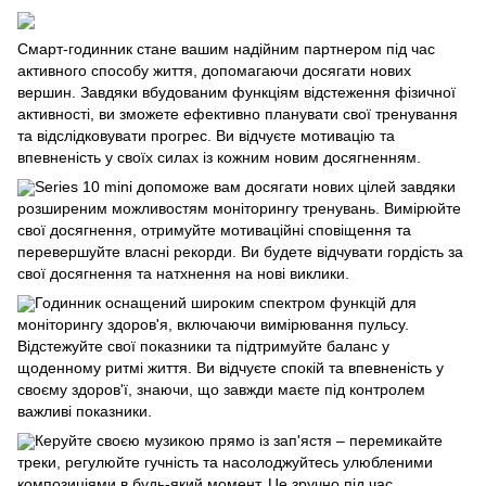
Смарт-годинник стане вашим надійним партнером під час
активного способу життя, допомагаючи досягати нових
вершин. Завдяки вбудованим функціям відстеження фізичної
активності, ви зможете ефективно планувати свої тренування
та відслідковувати прогрес. Ви відчуєте мотивацію та
впевненість у своїх силах із кожним новим досягненням.
Series 10 mini допоможе вам досягати нових цілей завдяки
розширеним можливостям моніторингу тренувань. Вимірюйте
свої досягнення, отримуйте мотиваційні сповіщення та
перевершуйте власні рекорди. Ви будете відчувати гордість за
свої досягнення та натхнення на нові виклики.
Годинник оснащений широким спектром функцій для
моніторингу здоров'я, включаючи вимірювання пульсу.
Відстежуйте свої показники та підтримуйте баланс у
щоденному ритмі життя. Ви відчуєте спокій та впевненість у
своєму здоров'ї, знаючи, що завжди маєте під контролем
важливі показники.
Керуйте своєю музикою прямо із зап'ястя – перемикайте
треки, регулюйте гучність та насолоджуйтесь улюбленими
композиціями в будь-який момент. Це зручно під час