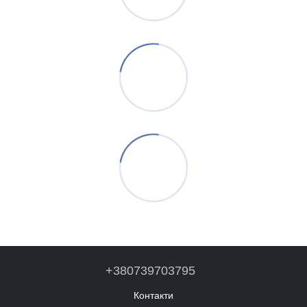
+380739703795
Контакти