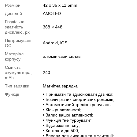
Розміри
42 x 36 x 11,5mm
Дисплей
AMOLED
Роздільна
здатність
368 × 448
дисплею, px
Підтримувані
Android, iOS
ОС
Матеріал
алюмінієвий сплав
корпусу
Ємність
акумулятора,
240
mAh
Тип зарядки
Магнітна зарядка
Функції
• Приймати та здійснювати дзвінки;
• Безліч різних спортивних режимів;
• Автоматичний трекінг тренувань;
• Кільця активності;
• Запис вашої активності;
• Функція "не турбувати";
• Відстеження сну;
• Контакти до 500;
• Вправи для дихання та медитації;