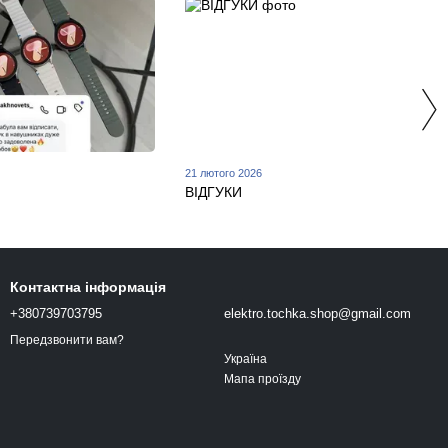
21 лютого 2026
ВІДГУКИ
Контактна інформація
+380739703795
elektro.tochka.shop@gmail.com
Передзвонити вам?
Україна
Мапа проїзду