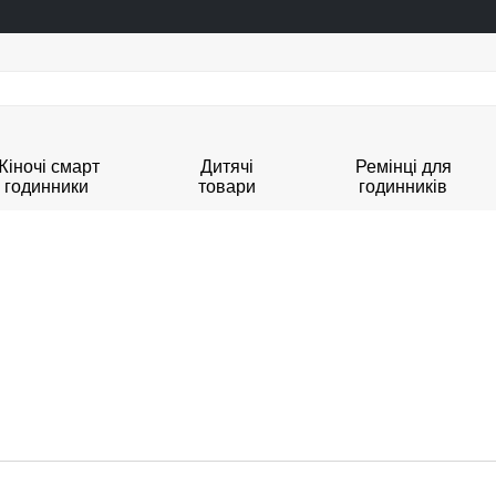
Жіночі смарт
Дитячі
Ремінці для
годинники
товари
годинників