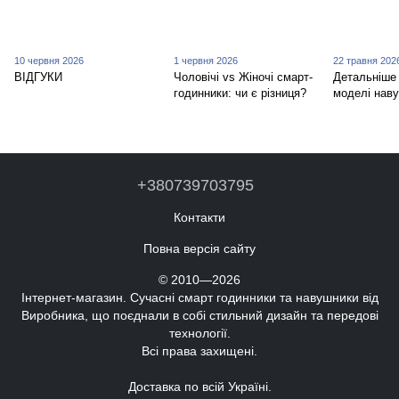
10 червня 2026
1 червня 2026
22 травня 202
ВІДГУКИ
Чоловічі vs Жіночі смарт-
Детальніше 
годинники: чи є різниця?
моделі наву
+380739703795
Контакти
Повна версія сайту
© 2010—2026
Інтернет-магазин. Сучасні смарт годинники та навушники від
Виробника, що поєднали в собі стильний дизайн та передові
технології.
Всі права захищені.
Доставка по всій Україні.