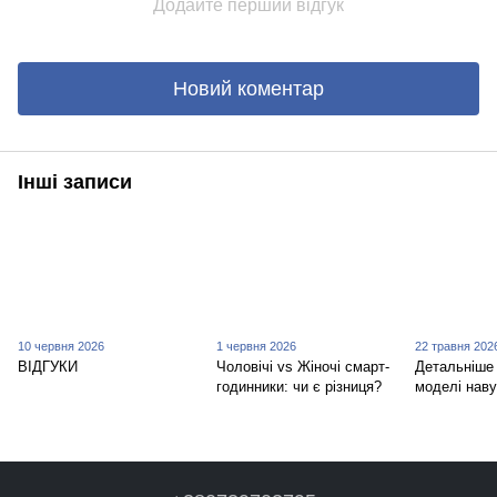
Додайте перший відгук
Новий коментар
Інші записи
10 червня 2026
1 червня 2026
22 травня 202
ВІДГУКИ
Чоловічі vs Жіночі смарт-
Детальніше 
годинники: чи є різниця?
моделі наву