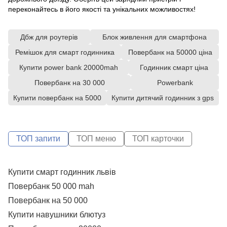
переконайтесь в його якості та унікальних можливостях!
Дбж для роутерів
Блок живлення для смартфона
Ремішок для смарт годинника
Повербанк на 50000 ціна
Купити power bank 20000mah
Годинник смарт ціна
Повербанк на 30 000
Powerbank
Купити повербанк на 5000
Купити дитячий годинник з gps
ТОП запити
ТОП меню
ТОП карточки
Купити смарт годинник львів
С
P
Повербанк 50 000 mah
А
P
Повербанк на 50 000
Купити навушники блютуз
U