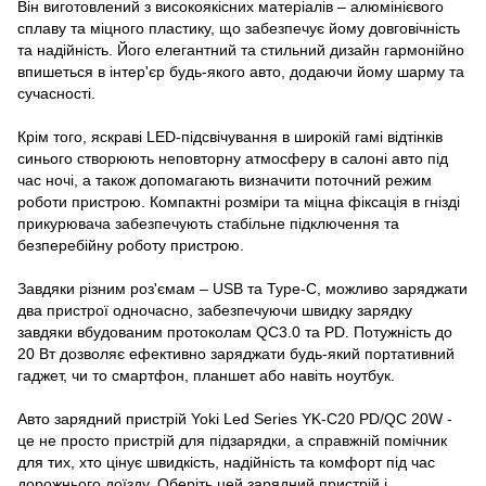
Він виготовлений з високоякісних матеріалів – алюмінієвого
сплаву та міцного пластику, що забезпечує йому довговічність
та надійність. Його елегантний та стильний дизайн гармонійно
впишеться в інтер'єр будь-якого авто, додаючи йому шарму та
сучасності.
Крім того, яскраві LED-підсвічування в широкій гамі відтінків
синього створюють неповторну атмосферу в салоні авто під
час ночі, а також допомагають визначити поточний режим
роботи пристрою. Компактні розміри та міцна фіксація в гнізді
прикурювача забезпечують стабільне підключення та
безперебійну роботу пристрою.
Завдяки різним роз'ємам – USB та Type-C, можливо заряджати
два пристрої одночасно, забезпечуючи швидку зарядку
завдяки вбудованим протоколам QC3.0 та PD. Потужність до
20 Вт дозволяє ефективно заряджати будь-який портативний
гаджет, чи то смартфон, планшет або навіть ноутбук.
Авто зарядний пристрій Yoki Led Series YK-C20 PD/QC 20W -
це не просто пристрій для підзарядки, а справжній помічник
для тих, хто цінує швидкість, надійність та комфорт під час
дорожнього доїзду. Оберіть цей зарядний пристрій і