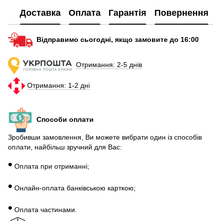
Підзарядка для смартфонів
Gr
Доставка
Оплата
Гарантія
Повернення
Power bank в україні
Р
Жіночий смарт годинник купити
Gr
Відправимо сьогодні, якщо замовите до 16:00
Купити хороший power bank
Н
Отримання: 2-5 днів
Отримання: 1-2 дні
Способи оплати
Зробивши замовлення, Ви можете вибрати один із способів
оплати, найбільш зручний для Вас:
•
Оплата при отриманні;
•
Онлайн-оплата банківською карткою;
•
Оплата частинами.