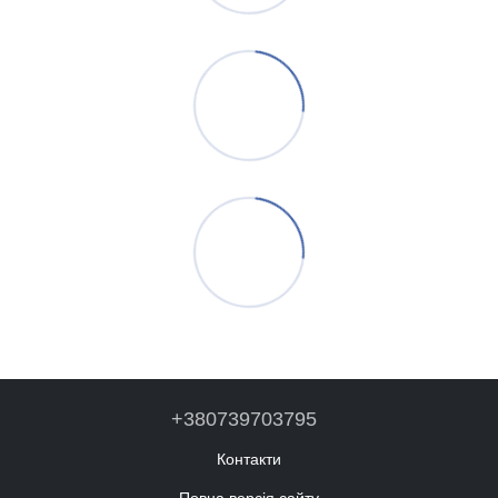
+380739703795
Контакти