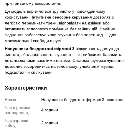
при тривалому використанні.
Ця модель вирізняється зручністю у повсякденному
користуванні. Інтуїтивне сенсорне керування дозволяє з
легкістю перемикати треки, відповідати на дзвінки або
активувати голосового помічника без зайвих дій. Надійне
з’єднання забезпечує чітке звучання без перешкод — для
максимальної свободи в русі.
Навушники бездротові фірмові 3
відкривають доступ до
чистого, збалансованого звучання — із глибокими басами та
деталізованими високими нотами. Система шумозаглушення
дозволяє зосередитись на головному: улюбленій музиці,
подкастах чи спілкуванні.
Характеристики
Назва
Навушники бездротові фірмові 3 покоління
Час в режимі
4 години
відтворення, г
Час зарядки
2 години
кейсу, г