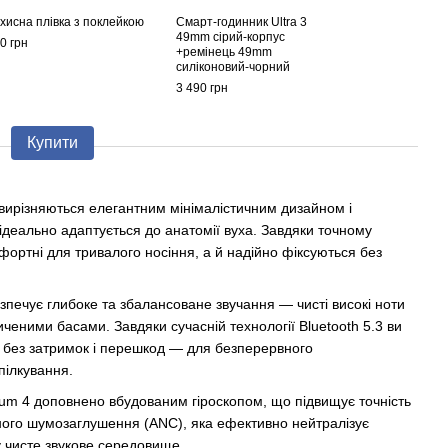
хисна плівка з поклейкою
Смарт-годинник Ultra 3
49mm сірий-корпус
0 грн
+ремінець 49mm
силіконовий-чорний
3 490 грн
Купити
вирізняються елегантним мінімалістичним дизайном і
деально адаптується до анатомії вуха. Завдяки точному
ортні для тривалого носіння, а й надійно фіксуються без
печує глибоке та збалансоване звучання — чисті високі ноти
ченими басами. Завдяки сучасній технології Bluetooth 5.3 ви
я без затримок і перешкод — для безперервного
пілкування.
ium 4 доповнено вбудованим гіроскопом, що підвищує точність
ного шумозаглушення (ANC), яка ефективно нейтралізує
 чисте звукове середовище.