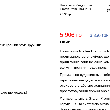
Навушники бездротові
За
Grafen Premium 4 Plus
27
2 590 грн
5 906 грн
6 350 грн
Опис
тей: кращий звук, зручніше
Навушники
Grafen Premium 4
продуманою ергономікою, що і
приляганню вони не лише комф
відчуття тиску чи подразнень.
Преміальна аудіосистема забез
гармонійно поєднуються з наси
отримуєте стабільне з’єднанн
прослуховування музики або с
 саме цю модель!
Функціональність Grafen Prem
керування, та системою актив
фонові шуми, занурюючи вас у