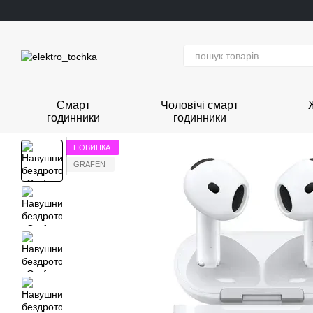
Перейти до основного контенту
Смарт
Чоловічі смарт
годинники
годинники
НОВИНКА
GRAFEN