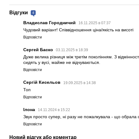
Відгуки
4
Владислав Городничий
16.11.2025 в 07:37
Чудовий варіант! Співвідношення ціна/якість на висоті
Відповісти
Сергей Баско
03.11.2025 в 18:39
Дуже велика різниця між третім поколінням. З відміннос
сидять у вусі, майже не відчуваються.
Відповісти
Сергій Кисельов
19.09.2025 в 14:38
Топ
Відповісти
Ілона
14.11.2024 в 15:22
Звук просто супер, ні разу не пожалкувала - що обрала
Відповісти
Новий відгук або коментар