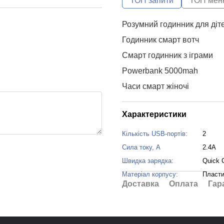
ТОП запити
ТОП мен
Розумний годинник для діте
Годинник смарт вотч
Смарт годинник з іграми
Powerbank 5000mah
Часи смарт жіночі
Повербанк київ
Характеристики
Провід тайп сі
Павер банк 20000 mah
Кількість USB-портів:
2
Сила току, А
2.4A
Usb type c to usb type c
Швидка зарядка:
Quick 
5 000 mah power bank
Матеріал корпусу:
Пласти
Смарт годинник на руку жі
Доставка
Оплата
Гар
Powerbank 30 000 mah