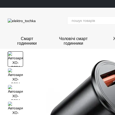
Перейти до основного контенту
Смарт
Чоловічі смарт
годинники
годинники