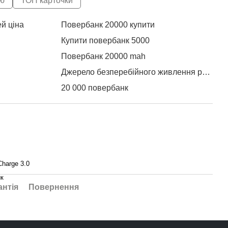
ю
ТОП карточки
й ціна
Повербанк 20000 купити
Сма
Купити повербанк 5000
Акс
XO 
Повербанк 20000 mah
XO 
Джерело безперебійного живлення роутера
20 000 повербанк
Bor
Ціна на power bank
Нав
Купити браслет до смарт годинника
Нав
Повербанк 10000 купити
Зарядне ціна
Charge 3.0
Аксесуари для годинників
Нав
к
ночий
Електронні годинники жіночі
антія
Повернення
Powerbank 50000mah
Pow