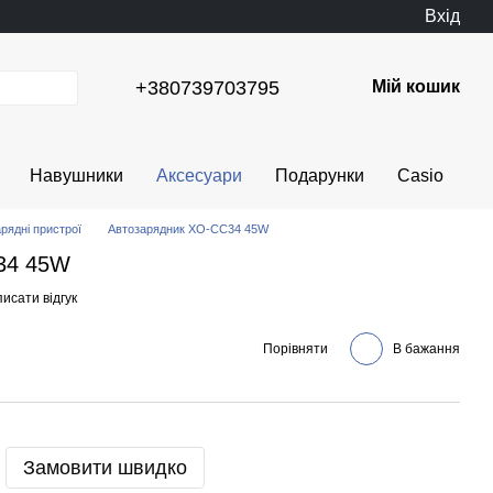
Вхід
+380739703795
Мій кошик
Навушники
Аксесуари
Подарунки
Casio
рядні пристрої
Автозарядник XO-CC34 45W
34 45W
исати відгук
Порівняти
В бажання
Замовити швидко