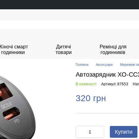
Жіночі смарт
Дитячі
Ремінці для
годинники
товари
годинників
Головна
Аксесуари
Мережеві за
Автозарядник XO-CC
В наявності
Артикул: 87653
Нап
320 грн
Купити