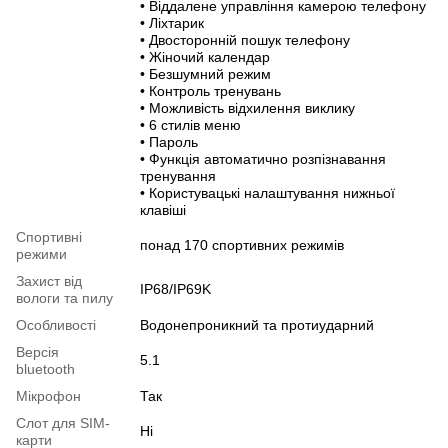
• Віддалене управління камерою телефону
• Ліхтарик
• Двосторонній пошук телефону
• Жіночий календар
• Безшумний режим
• Контроль тренувань
• Можливість відхилення виклику
• 6 стилів меню
• Пароль
• Функція автоматично розпізнавання
тренування
• Користувацькі налаштування нижньої
клавіші
Спортивні
понад 170 спортивних режимів
режими
Захист від
IP68/IP69K
вологи та пилу
Особливості
Водонепроникний та протиударний
Версія
5.1
bluetooth
Мікрофон
Так
Слот для SIM-
Нi
карти