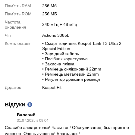
Пам'ять RAM
256 Мб
Пам'ять RОM
256 МБ
Частота
240 мГц + 48 мГц
оновлення
Чіп
Actions 3085L
Комплектація
• Смарт годинник Kospet Tank T3 Ultra 2
Special Edition
• Зарядний забель
• Посібник користувача
• Захисна плівка
• Ремінець силіконовий 22mm
• Ремінець металевий 22mm
• Регулятор довжини ремінця
Додаток
Kospet Fit
Відгуки
8
Валерий
31.07.2025 в 09:04
Спасибо электроточке! Часы топ! Обслуживание, был приятно
удивлен. Очень душевно! Благодарю!