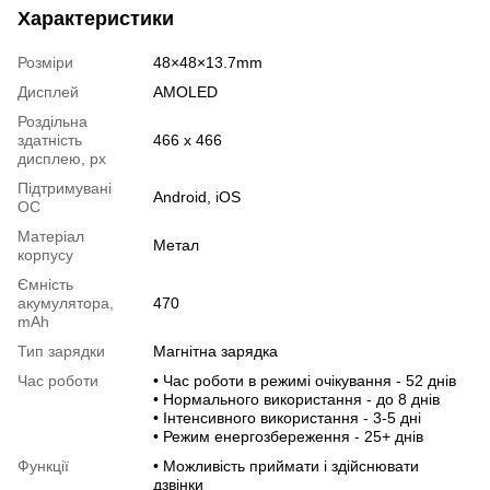
Характеристики
Розміри
48×48×13.7mm
Дисплей
AMOLED
Роздільна
здатність
466 х 466
дисплею, px
Підтримувані
Android, iOS
ОС
Матеріал
Метал
корпусу
Ємність
акумулятора,
470
mAh
Тип зарядки
Магнітна зарядка
Час роботи
• Час роботи в режимі очікування - 52 днів
• Нормального використання - до 8 днів
• Інтенсивного використання - 3-5 дні
• Режим енергозбереження - 25+ днів
Функції
• Можливість приймати і здійснювати
дзвінки