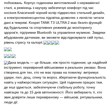
побоювань. Корпус годинника виготовлений з нержавіючої
сталі, а ремінець з каучуку забезпечує комфорт під час
носіння.Класичний чорний колір підкреслює стильний дизайн,
а електролюмінесцентна підсвітка дозволяє з легкістю читати
дані в темряві. Kospet TANK T3 ULTRA 2 має безліч функцій:
від будильника та спортивних режимів до моніторингу
здоров’я, підтримки Bluetooth та управління музикою. Завдяки
вбудованим датчикам, ви зможете відслідковувати свій пульс,
рівень стресу та калорії.
Дана модель — це більше, ніж просто годинник; це надійний
інструмент, перевірений військовими в реальних умовах. Вона
створена для тих, хто не має права на помилку: витримує
удари, пил, дощ, спеку та мороз, зберігаючи функціональність
навіть у найжорсткіших ситуаціях. Цей годинник працює там,
де інші здаються, забезпечуючи стабільну роботу, точну
навігацію та до 15 днів автономності. Його вибирають ті, хто
звик довіряти лише перевіреному — військові, рятувальники,
люди дії.