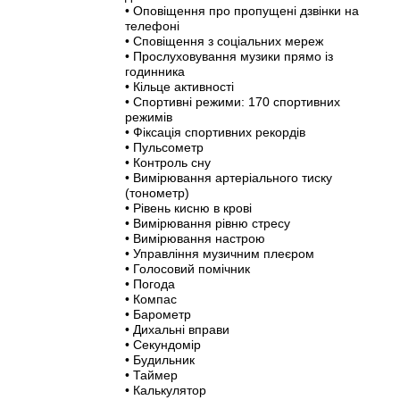
• Оповіщення про пропущені дзвінки на
телефоні
• Сповіщення з соціальних мереж
• Прослуховування музики прямо із
годинника
• Кільце активності
• Спортивні режими: 170 спортивних
режимів
• Фіксація спортивних рекордів
• Пульсометр
• Контроль сну
• Вимірювання артеріального тиску
(тонометр)
• Рівень кисню в крові
• Вимірювання рівню стресу
• Вимірювання настрою
• Управління музичним плеєром
• Голосовий помічник
• Погода
• Компас
• Барометр
• Дихальні вправи
• Секундомір
• Будильник
• Таймер
• Калькулятор