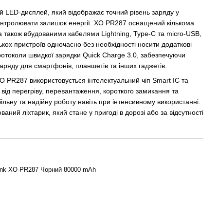
й LED-дисплей, який відображає точний рівень заряду у
контролювати залишок енергії. XO PR287 оснащений кількома
 також вбудованими кабелями Lightning, Type-C та micro-USB,
ькох пристроїв одночасно без необхідності носити додаткові
ротоколи швидкої зарядки Quick Charge 3.0, забезпечуючи
аряду для смартфонів, планшетів та інших гаджетів.
XO PR287 використовується інтелектуальний чіп Smart IC та
 від перегріву, перевантаження, короткого замикання та
ільну та надійну роботу навіть при інтенсивному використанні.
ний ліхтарик, який стане у пригоді в дорозі або за відсутності
nk XO-PR287 Чорний 80000 mAh