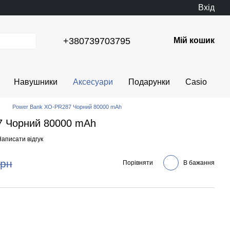
Вхід
+380739703795
Мій кошик
Навушники
Аксесуари
Подарунки
Casio
Power Bank XO-PR287 Чорний 80000 mAh
7 Чорний 80000 mAh
аписати відгук
грн
Порівняти
В бажання