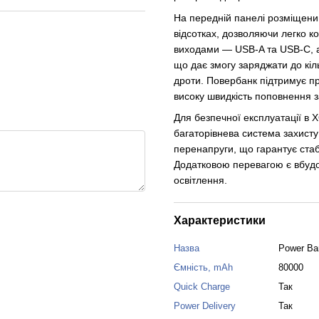
На передній панелі розміщени
відсотках, дозволяючи легко 
виходами — USB-A та USB-C, а
що дає змогу заряджати до кіл
дроти. Повербанк підтримує п
високу швидкість поповнення з
Для безпечної експлуатації в 
багаторівнева система захисту
перенапруги, що гарантує стаб
Додатковою перевагою є вбудова
освітлення.
Характеристики
Назва
Power Ba
Ємність, mAh
80000
Quick Charge
Так
Power Delivery
Так