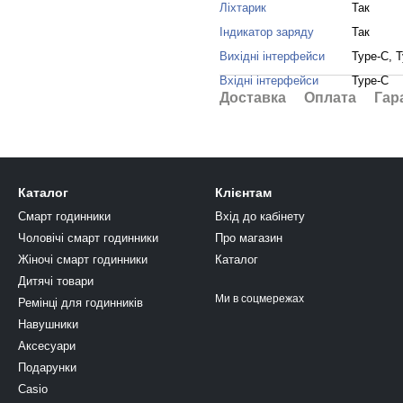
Ліхтарик
Так
Індикатор заряду
Так
Вихідні інтерфейси
Type-C, 
Вхідні інтерфейси
Type-C
Доставка
Оплата
Гар
Каталог
Клієнтам
Смарт годинники
Вхід до кабінету
Чоловічі смарт годинники
Про магазин
Жіночі смарт годинники
Каталог
Дитячі товари
Ми в соцмережах
Ремінці для годинників
Навушники
Аксесуари
Подарунки
Casio