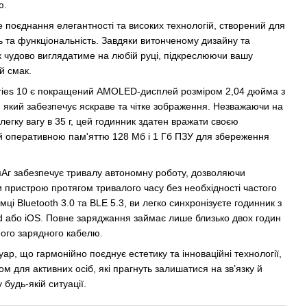
ю.
 поєднання елегантності та високих технологій, створений для
ль та функціональність. Завдяки витонченому дизайну та
к чудово виглядатиме на любій руці, підкреслюючи вашу
й смак.
eries 10 є покращений AMOLED-дисплей розміром 2,04 дюйма з
 який забезпечує яскраве та чітке зображення. Незважаючи на
легку вагу в 35 г, цей годинник здатен вражати своєю
й оперативною пам'яттю 128 Мб і 1 Гб ПЗУ для збереження
Аг забезпечує тривалу автономну роботу, дозволяючи
 пристрою протягом тривалого часу без необхідності частого
ці Bluetooth 3.0 та BLE 5.3, ви легко синхронізуєте годинник з
 або iOS. Повне заряджання займає лише близько двох годин
ного зарядного кабелю.
ар, що гармонійно поєднує естетику та інноваційні технології,
м для активних осіб, які прагнуть залишатися на зв’язку й
 будь-якій ситуації.