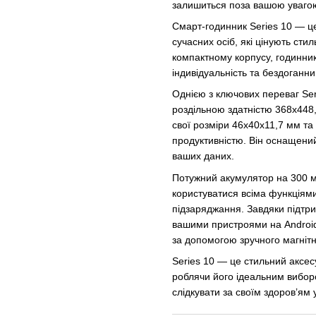
залишиться поза вашою уваго
Смарт-годинник Series 10 — це
сучасних осіб, які цінують сти
компактному корпусу, годинни
індивідуальність та бездоганни
Однією з ключових переваг S
роздільною здатністю 368x448,
свої розміри 46x40x11,7 мм та 
продуктивністю. Він оснащени
ваших даних.
Потужний акумулятор на 300 м
користуватися всіма функціями
підзаряджання. Завдяки підтрим
вашими пристроями на Android
за допомогою зручного магніт
Series 10 — це стильний аксесу
роблячи його ідеальним виборо
слідкувати за своїм здоров’ям у