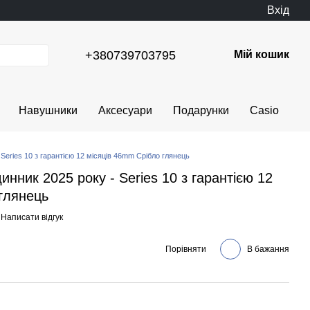
Вхід
+380739703795
Мій кошик
Навушники
Аксесуари
Подарунки
Casio
Series 10 з гарантією 12 місяців 46mm Срібло глянець
нник 2025 року - Series 10 з гарантією 12
глянець
Написати відгук
Порівняти
В бажання