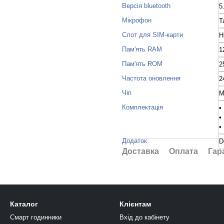
Версія bluetooth
5
Мікрофон
Т
Слот для SIM-карти
Н
Пам'ять RAM
1
Пам'ять RОM
2
Частота оновлення
2
Чіп
M
Комплектація
•
•
•
Додаток
D
Доставка
Оплата
Гар
Каталог
Клієнтам
Смарт годинники
Вхід до кабінету