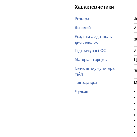
Характеристики
Розміри
4
Дисплей
A
Роздільна здатність
3
дисплею, px
Підтримувані ОС
A
Матеріал корпусу
Ц
Ємність акумулятора,
3
mAh
Тип зарядки
М
Функції
•
•
•
•
•
•
•
•