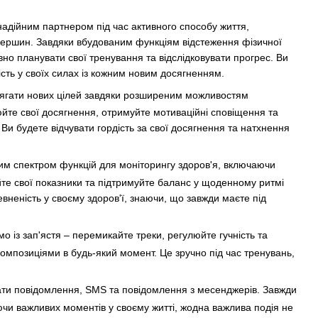
адійним партнером під час активного способу життя,
ершин. Завдяки вбудованим функціям відстеження фізичної
вно планувати свої тренування та відслідковувати прогрес. Ви
ість у своїх силах із кожним новим досягненням.
сягати нових цілей завдяки розширеним можливостям
йте свої досягнення, отримуйте мотиваційні сповіщення та
Ви будете відчувати гордість за свої досягнення та натхнення
м спектром функцій для моніторингу здоров'я, включаючи
те свої показники та підтримуйте баланс у щоденному ритмі
певненість у своєму здоров'ї, знаючи, що завжди маєте під
 із зап'ястя – перемикайте треки, регулюйте гучність та
мпозиціями в будь-який момент. Це зручно під час тренувань,
ати повідомлення, SMS та повідомлення з месенджерів. Завжди
аючи важливих моментів у своєму житті, жодна важлива подія не