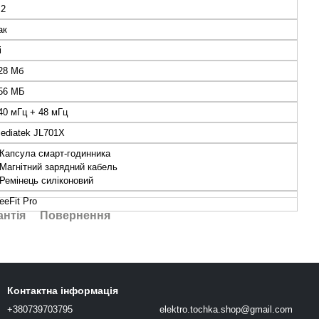
.2
ак
i
28 Мб
56 МБ
40 мГц + 48 мГц
ediatek JL701X
 Капсула смарт-годинника
 Магнітний зарядний кабель
 Ремінець силіконовий
eeFit Pro
антія
Повернення
Контактна інформація
+380739703795
elektro.tochka.shop@gmail.com