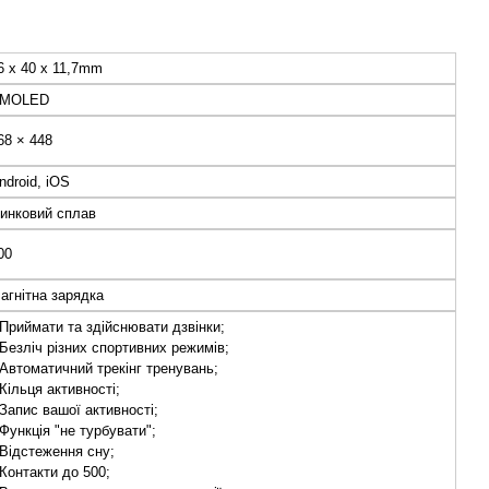
6 x 40 x 11,7mm
MOLED
68 × 448
ndroid, iOS
инковий сплав
00
агнітна зарядка
 Приймати та здійснювати дзвінки;
 Безліч різних спортивних режимів;
 Автоматичний трекінг тренувань;
 Кільця активності;
 Запис вашої активності;
 Функція "не турбувати";
 Відстеження сну;
 Контакти до 500;