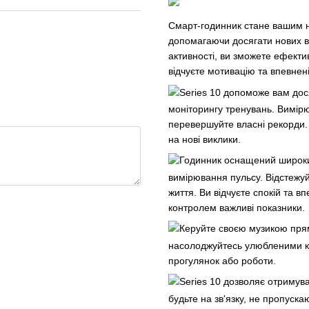
Смарт-годинник стане вашим н
допомагаючи досягати нових в
активності, ви зможете ефекти
відчуєте мотивацію та впевнен
Series 10 допоможе вам до
моніторингу тренувань. Вимірю
перевершуйте власні рекорди. 
на нові виклики.
Годинник оснащений широки
вимірювання пульсу. Відстежуй
життя. Ви відчуєте спокій та в
контролем важливі показники.
Керуйте своєю музикою прямо
насолоджуйтесь улюбленими ко
прогулянок або роботи.
Series 10 дозволяє отримув
будьте на зв'язку, не пропуск