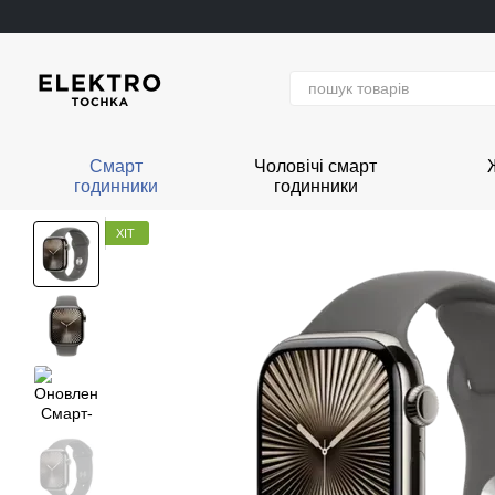
Перейти до основного контенту
Смарт
Чоловічі смарт
годинники
годинники
ХІТ