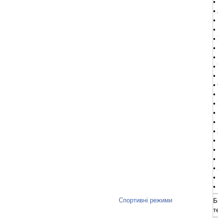
•
•
•
•
•
•
•
•
•
•
•
•
•
•
•
•
•
•
•
•
•
Спортивні режими
Б
т