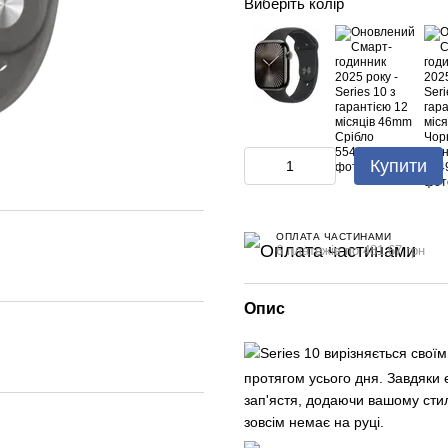
Виберіть колір
Купити
ОПЛАТА ЧАСТИНАМИ
6 платежів по 481.67 грн
Опис
Series 10 вирізняється сво
протягом усього дня. Завдяки 
зап'ястя, додаючи вашому стилю
зовсім немає на руці.