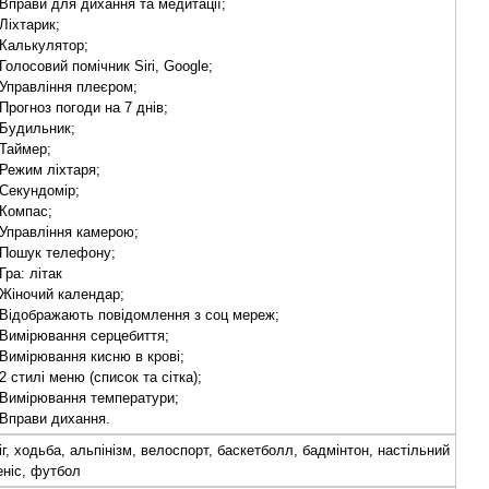
 Вправи для дихання та медитації;
 Ліхтарик;
 Калькулятор;
 Голосовий помічник Siri, Google;
 Управління плеєром;
 Прогноз погоди на 7 днів;
 Будильник;
 Таймер;
 Режим ліхтаря;
 Секундомір;
 Компас;
 Управління камерою;
 Пошук телефону;
 Гра: літак
 Жіночий календар;
 Відображають повідомлення з соц мереж;
 Вимірювання серцебиття;
 Вимірювання кисню в крові;
 2 стилі меню (список та сітка);
 Вимірювання температури;
 Вправи дихання.
іг, ходьба, альпінізм, велоспорт, баскетболл, бадмінтон, настільний
еніс, футбол