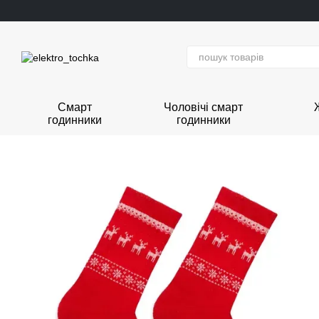
Перейти до основного контенту
Смарт
Чоловічі смарт
годинники
годинники