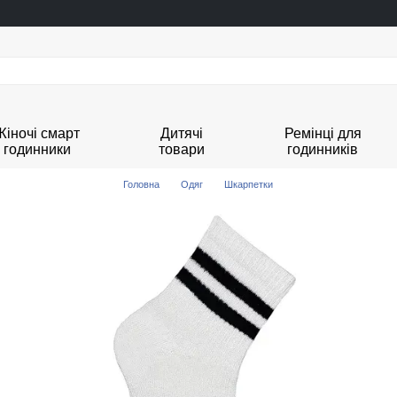
Жіночі смарт
Дитячі
Ремінці для
годинники
товари
годинників
Головна
Одяг
Шкарпетки