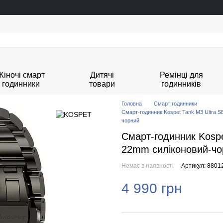
Жіночі смарт
Дитячі
Ремінці для
годинники
товари
годинників
Головна
Смарт годинники
Смарт-годинник Kospet Tank М3 Ultra 
чорний
Смарт-годинник Kospe
22mm силіконовий-чо
Немає в наявності
Артикул: 8801
4 990 грн