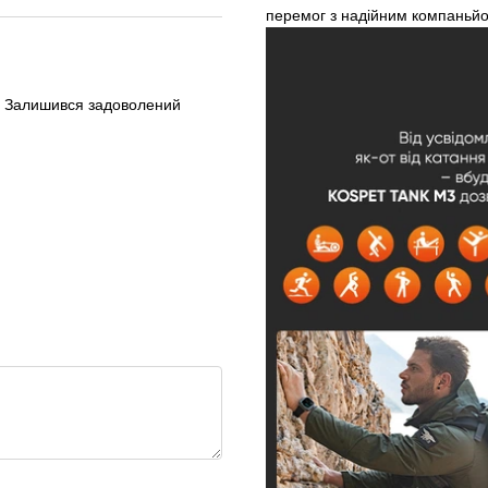
перемог з надійним компаньй
у. Залишився задоволений