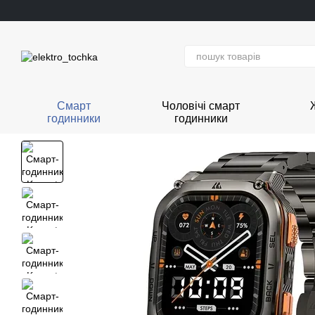
Перейти до основного контенту
Смарт
Чоловічі смарт
годинники
годинники