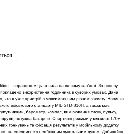
иться
dition – справжня міць та сила на вашому зап'ясті. За основу
 покладено використання годинника в суворих умовах. Дана
их, хто шукає пристрій з максимальним рівнем захисту. Новинка
ького військового стандарту MIL-STD-810H, а також має
упутниками, барометр, компас, вимірювання тиску, пульсу,
ршрутів, потужна батарею. Спортивні режими у кількості 170+
вих тренувань та фіксація результатів у мобільному додатку
ння на ефективне з необхідним змагальним духом. Добивайся