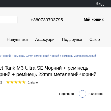
Вхід
+380739703795
Мій кошик
Навушники
Аксесуари
Подарунки
Casio
SE Чорний + ремінець 22mm силіконовий-чорний + ремінець 22mm металевий-
t Tank М3 Ultra SE Чорний + ремінець
рний + ремінець 22mm металевий-чорний
23
1 відгук
Порівняти
В бажання