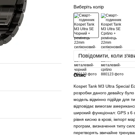
Виберіть колір
Повідомити, коли з'яв
Опис
Kospet Tank M3 Ultra Special E
розробки даного девайсу було
модель відмінно підійде для т
відповідає вимогам американс
широкий функціонал: GPS з 6 с
рівня кисню в крові, імпорт ма
програм, визначення типу сило
перетворять звичайне тренува