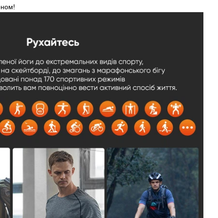
оном!