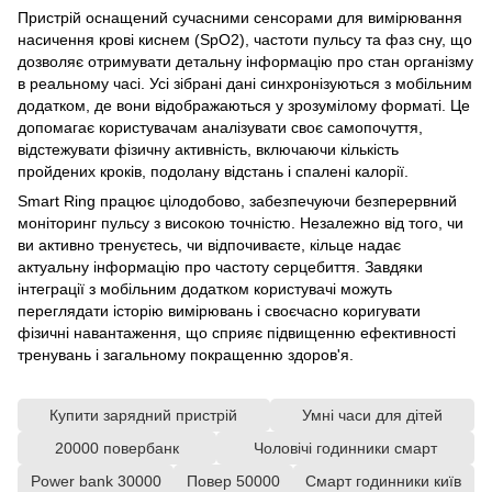
Пристрій оснащений сучасними сенсорами для вимірювання
насичення крові киснем (SpO2), частоти пульсу та фаз сну, що
дозволяє отримувати детальну інформацію про стан організму
в реальному часі. Усі зібрані дані синхронізуються з мобільним
додатком, де вони відображаються у зрозумілому форматі. Це
допомагає користувачам аналізувати своє самопочуття,
відстежувати фізичну активність, включаючи кількість
пройдених кроків, подолану відстань і спалені калорії.
Smart Ring працює цілодобово, забезпечуючи безперервний
моніторинг пульсу з високою точністю. Незалежно від того, чи
ви активно тренуєтесь, чи відпочиваєте, кільце надає
актуальну інформацію про частоту серцебиття. Завдяки
інтеграції з мобільним додатком користувачі можуть
переглядати історію вимірювань і своєчасно коригувати
фізичні навантаження, що сприяє підвищенню ефективності
тренувань і загальному покращенню здоров'я.
Купити зарядний пристрій
Умні часи для дітей
20000 повербанк
Чоловічі годинники смарт
Power bank 30000
Повер 50000
Смарт годинники київ