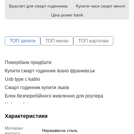
Браслет для смарт годинника
Купити часи смарт жіночі
Ціна power bank
ТОП запити
ТОП меню
ТОП карточки
Повербанк придбати
С
S
Купити смарт годинник івано франківськ
А
Р
Usb type c kablo
Р
Смарт годинник купити львів
S
Блок безперебійного живлення для роутера
P
Usb c usb type c
X
Купити дбж для роутера
На
Характеристики
Power bank 20 000 mah
P
Матеріал
Повербанки 50000
Нержавіюча сталь
корпусу: