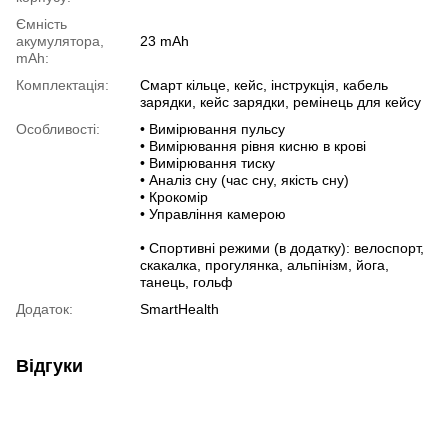
20 000 повербанк
Н
Ємність
Купити повербанк в києві
Н
акумулятора,
23 mAh
mAh:
Ціни на повербанк
См
Комплектація:
Cмарт кільце, кейс, інструкція, кабель
Ремішок для смарт годинника
зарядки, кейс зарядки, ремінець для кейсу
Купити дитячі смарт годинник
X
Особливості:
• Вимірювання пульсу
• Вимірювання рівня кисню в крові
Дитячі смарт годинники львів
Gr
• Вимірювання тиску
Купити смарт годинник в україні
• Аналіз сну (час сну, якість сну)
Н
• Крокомір
Купити дитячий годинник з gps
Н
• Управління камерою
Повербанк 30000 ціна
Н
• Спортивні режими (в додатку): велоспорт,
Смарт годинник івано франківськ
P
скакалка, прогулянка, альпінізм, йога,
танець, гольф
Зарядні пристрої для смартфонів
N
Додаток:
SmartHealth
Навушники безпровідні купити
А
Підзарядка для смартфонів
V
Відгуки
Power bank 50000mah
C
Купити повербанк київ
S