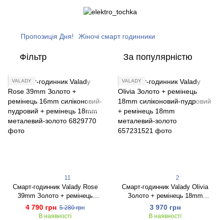
Пропозиція Дня!
Жіночі смарт годинники
Фільтр
За популярністю
VALADY
VALADY
11
2
Смарт-годинник Valady Rose
Смарт-годинник Valady Olivia
39mm Золото + ремінець
Золото + ремінець 18mm
16mm силіконовий-пудровий +
силіконовий-пудровий +
4 790 грн
3 970 грн
5 280 грн
ремінець 18mm металевий-
ремінець 18mm металевий-
В наявності
В наявності