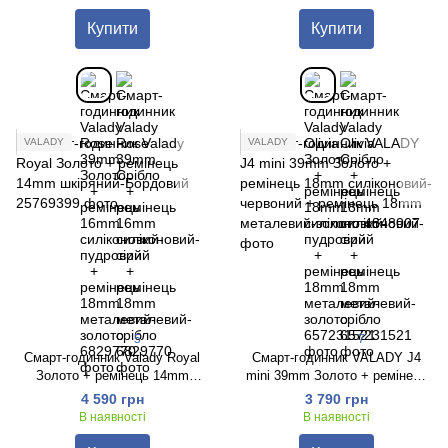
золото
золото
Купити
Купити
VALADY
VALADY
5
7
Смарт-годинник Valady Royal
Смарт-годинник VALADY J4
Золото + ремінець 14mm
mini 39mm Золото + ремінець
шкіряний-Бордовий
18mm силіконовий-червоний +
4 590 грн
3 790 грн
ремінець 18mm металевий-
В наявності
В наявності
золото