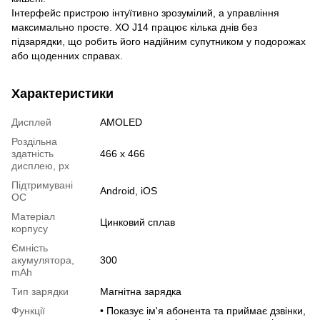
Інтерфейс пристрою інтуїтивно зрозумілий, а управління
максимально просте. XO J14 працює кілька днів без
підзарядки, що робить його надійним супутником у подорожах
або щоденних справах.
Характеристики
Дисплей
AMOLED
Роздільна
здатність
466 х 466
дисплею, px
Підтримувані
Android, iOS
ОС
Матеріал
Цинковий сплав
корпусу
Ємність
акумулятора,
300
mAh
Тип зарядки
Магнітна зарядка
Функції
• Показує ім'я абонента та приймає дзвінки,