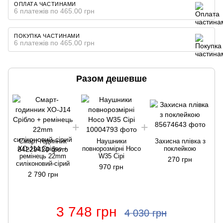
ОПЛАТА ЧАСТИНАМИ
6 платежів по 465.00 грн
ПОКУПКА ЧАСТИНАМИ
6 платежів по 465.00 грн
Разом дешевше
Смарт-годинник
Наушники
Захисна плівка з
XO-J14 Срібло +
повнорозмірні Hoco
поклейкою
ремінець 22mm
W35 Сірі
270 грн
силіконовий-сірий
970 грн
2 790 грн
3 748 грн
4 030 грн