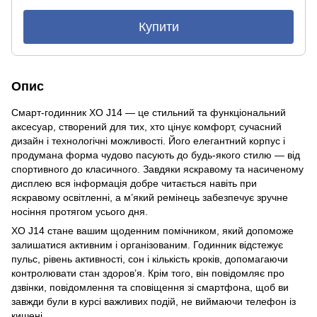
Купити
Опис
Смарт-годинник XO J14 — це стильний та функціональний
аксесуар, створений для тих, хто цінує комфорт, сучасний
дизайн і технологічні можливості. Його елегантний корпус і
продумана форма чудово пасують до будь-якого стилю — від
спортивного до класичного. Завдяки яскравому та насиченому
дисплею вся інформація добре читається навіть при
яскравому освітленні, а м’який ремінець забезпечує зручне
носіння протягом усього дня.
XO J14 стане вашим щоденним помічником, який допоможе
залишатися активним і організованим. Годинник відстежує
пульс, рівень активності, сон і кількість кроків, допомагаючи
контролювати стан здоров’я. Крім того, він повідомляє про
дзвінки, повідомлення та сповіщення зі смартфона, щоб ви
завжди були в курсі важливих подій, не виймаючи телефон із
кишені.