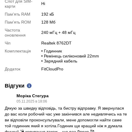
Слот для SIM-
Нi
карти
Пам'ять RAM
192 кБ
Пам'ять RОM
128 Мб
Частота
240 мГц + 48 мГц
оновлення
Чіп
Realtek 8762DT
Комплектація
• Годинник
• Ремінець силіконовий 22mm
• Зарядний кабель
Додаток
FitCloudPro
Відгуки
1
Моріка Стегура
05.11.2025 в 18:06
Дякую за швидку відповідь, та бистру відправку. Я звернулася
до вас коли робочий час уже закінчився але недивлячись на те
ви відповіли проконсультували, мене допомогли найти саме
той годинник який я хотіла.Годиник ще кращий ніж я думала
функції 💣 керування також... ще раз Дякую 🥰