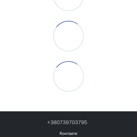
+380739703795
Контакти