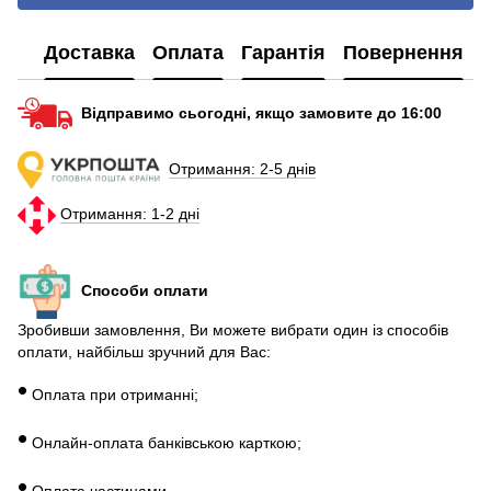
Телефон часи дитячі
Ціна павербанку
Gr
Доставка
Оплата
Гарантія
Повернення
Купити часи жіночі смарт
P
Смарт годинник купити львів
Bo
Відправимо сьогодні, якщо замовите до 16:00
Купити кабель type c
Н
Повербанк на 30000 mah
А
Отримання: 2-5 днів
Повер на 10000
Отримання: 1-2 дні
50 000 power bank
А
Жіночий смарт годинник
S
Способи оплати
Зробивши замовлення, Ви можете вибрати один із способів
оплати, найбільш зручний для Вас:
•
Оплата при отриманні;
•
Онлайн-оплата банківською карткою;
•
Оплата частинами.