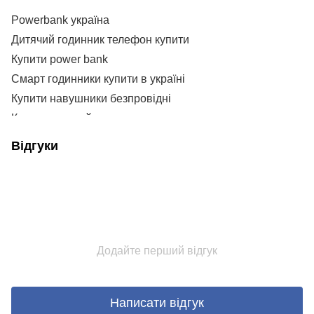
Powerbank україна
С
V
Дитячий годинник телефон купити
А
P
Купити power bank
S
Смарт годинники купити в україні
B
Купити навушники безпровідні
Купити дитячий годинник з gps
P
Смарт годинник україна
Відгуки
Powerbank 50000
P
10 000mah power bank
P
Купити смарт годинник для дитини
Н
Купити часи дитячі
V
20 000 повербанк
Сп
Додайте перший відгук
Купити блютуз навушники
V
Type c
U
Powerbank ціна
P
Написати відгук