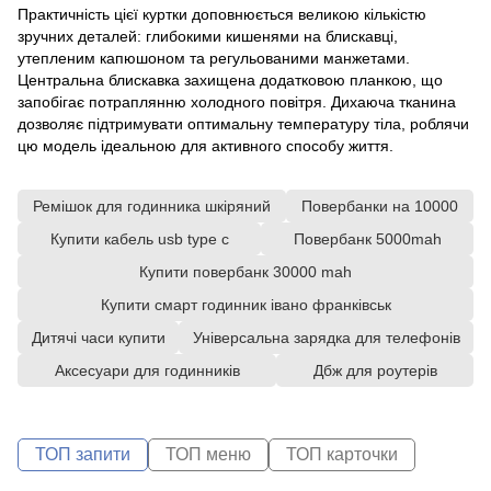
Практичність цієї куртки доповнюється великою кількістю
зручних деталей: глибокими кишенями на блискавці,
утепленим капюшоном та регульованими манжетами.
Центральна блискавка захищена додатковою планкою, що
запобігає потраплянню холодного повітря. Дихаюча тканина
дозволяє підтримувати оптимальну температуру тіла, роблячи
цю модель ідеальною для активного способу життя.
Ремішок для годинника шкіряний
Повербанки на 10000
Купити кабель usb type c
Повербанк 5000mah
Купити повербанк 30000 mah
Купити смарт годинник івано франківськ
Дитячі часи купити
Універсальна зарядка для телефонів
Аксесуари для годинників
Дбж для роутерів
ТОП запити
ТОП меню
ТОП карточки