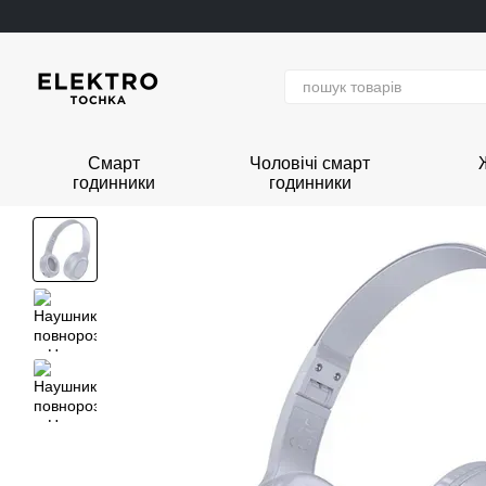
Перейти до основного контенту
Смарт
Чоловічі смарт
годинники
годинники