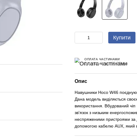
Купити
ОПЛАТА ЧАСТИНАМИ
6 платежів по 98.33 грн
Опис
Навушники Hoco W46 поєднують
Дана модель виділяється своєю
використання. Вбудований чіп 
зв'язок з низьким енергоспож
неспряженими пристроями за д
допомогою кабелю AUX, який в