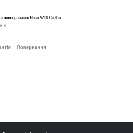
и повнорозмірні Hoco W46 Срібло
 5.3
антія
Повернення