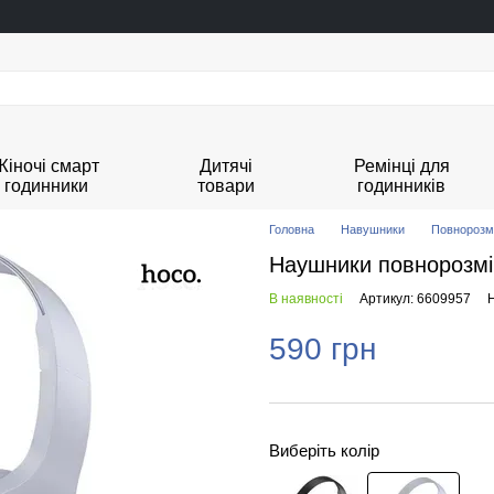
Жіночі смарт
Дитячі
Ремінці для
годинники
товари
годинників
Головна
Навушники
Повнорозмі
Наушники повнорозмі
В наявності
Артикул: 6609957
Н
590 грн
Виберіть колір