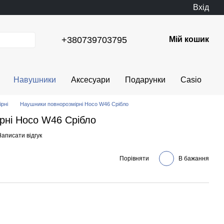
Вхід
+380739703795
Мій кошик
Навушники
Аксесуари
Подарунки
Casio
рні
Наушники повнорозмірні Hoco W46 Срібло
рні Hoco W46 Срібло
аписати відгук
Порівняти
В бажання