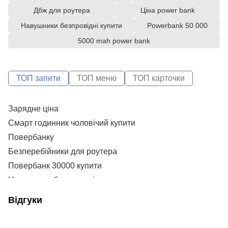
Дбж для роутера
Ціна power bank
Навушники безпровідні купити
Powerbank 50 000
5000 mah power bank
ТОП запити
ТОП меню
ТОП карточки
Зарядне ціна
С
X
Смарт годинник чоловічий купити
А
P
Повербанку
C
Безперебійники для роутера
Bo
Повербанк 30000 купити
Н
Навушники бездротові
Сп
Повербанк 30000 ціна
Va
Відгуки
Повербанк купити
P
Смарт годинники київ
Н