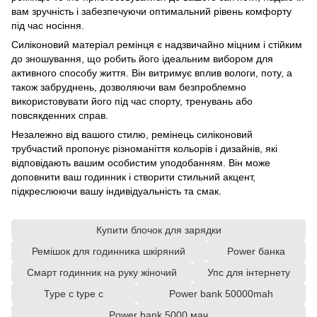
вам зручність і забезпечуючи оптимальний рівень комфорту
під час носіння.
Силіконовий матеріал ремінця є надзвичайно міцним і стійким
до зношування, що робить його ідеальним вибором для
активного способу життя. Він витримує вплив вологи, поту, а
також забруднень, дозволяючи вам безпроблемно
використовувати його під час спорту, тренувань або
повсякденних справ.
Незалежно від вашого стилю, ремінець силіконовий
трубчастий пропонує різноманіття кольорів і дизайнів, які
відповідають вашим особистим уподобанням. Він може
доповнити ваш годинник і створити стильний акцент,
підкреслюючи вашу індивідуальність та смак.
Купити блочок для зарядки
Ремішок для годинника шкіряний
Power банка
Смарт годинник на руку жіночий
Упс для інтернету
Type c type c
Power bank 50000mah
Power bank 5000 мач