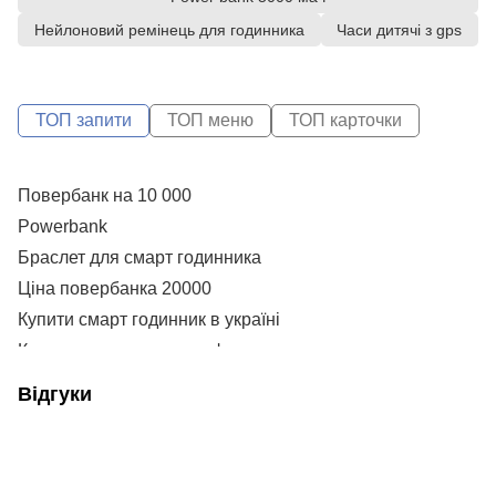
Нейлоновий ремінець для годинника
Часи дитячі з gps
ТОП запити
ТОП меню
ТОП карточки
Повербанк на 10 000
С
P
Powerbank
А
Н
Браслет для смарт годинника
Н
Ціна повербанка 20000
Купити смарт годинник в україні
Р
Купити зарядне до телефону
S
Браслети до смарт годинника
U
Відгуки
Power bank ціни
N
Павер банк 20000 mah
Н
Безперебійник до роутера