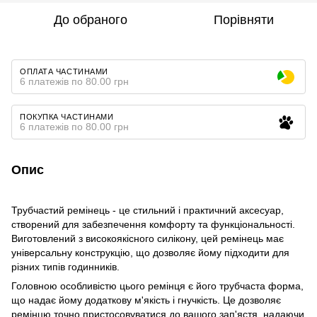
До обраного
Порівняти
ОПЛАТА ЧАСТИНАМИ
6 платежів по 80.00 грн
ПОКУПКА ЧАСТИНАМИ
6 платежів по 80.00 грн
Опис
Трубчастий ремінець - це стильний і практичний аксесуар,
створений для забезпечення комфорту та функціональності.
Виготовлений з високоякісного силікону, цей ремінець має
універсальну конструкцію, що дозволяє йому підходити для
різних типів годинників.
Головною особливістю цього ремінця є його трубчаста форма,
що надає йому додаткову м'якість і гнучкість. Це дозволяє
ремінцю точно пристосовуватися до вашого зап'ястя, надаючи