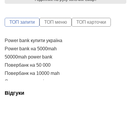
ТОП запити
ТОП меню
ТОП карточки
Power bank купити україна
С
К
Power bank на 5000mah
А
50000mah power bank
Н
Повербанк на 50 000
Повербанк на 10000 mah
P
Смарт вотч дитячі
V
Купити браслет до смарт годинника
Н
Відгуки
Power bank 10 000 mah
Н
Повербанк на 10000 міліампер
G
Купити зарядне до телефона
Ko
Часи смарт жіночі
Va
20 000 mah powerbank