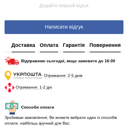
Додайте перший відгук
Повербанку
Н
Ціна повербанка в україні
Купити смарт годинник у львові
А
Написати відгук
Повербанк київ
X
Купити браслет для смарт годинника
Р
Доставка
Оплата
Гарантія
Повернення
Powerbank на 50000
Usb type c usb c
U
Відправимо сьогодні, якщо замовите до 16:00
Навушники бездротові повнорозмірні
На
Купити дитячі часи телефон
P
Отримання: 2-5 днів
Powerbank
Н
Отримання: 1-2 дні
Power bank 10000
Н
Ціна повербанка 20000
C
Способи оплати
Зробивши замовлення, Ви можете вибрати один із способів
оплати, найбільш зручний для Вас: