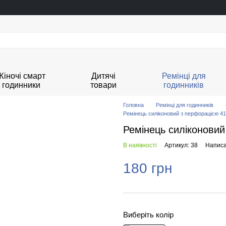
Жіночі смарт
Дитячі
Ремінці для
годинники
товари
годинників
Головна
Ремінці для годинників
Ремінець силіконовий з перфорацією 4
Ремінець силіконови
В наявності
Артикул: 38
Написа
180 грн
Виберіть колір