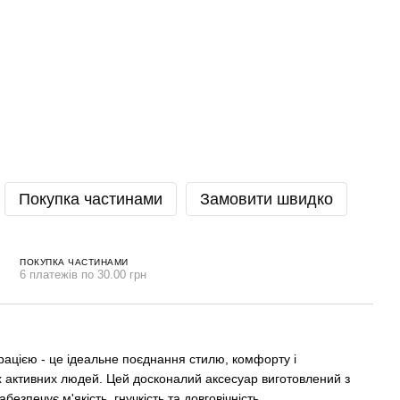
Покупка частинами
Замовити швидко
ПОКУПКА ЧАСТИНАМИ
6 платежів по 30.00 грн
рацією - це ідеальне поєднання стилю, комфорту і
х активних людей. Цей досконалий аксесуар виготовлений з
абезпечує м'якість, гнучкість та довговічність.