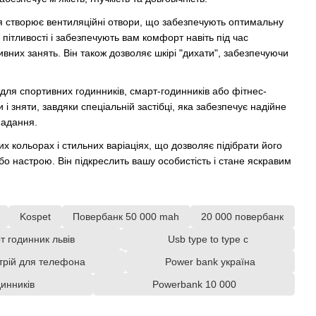
 створює вентиляційні отвори, що забезпечують оптимальну
пітливості і забезпечують вам комфорт навіть під час
ивних занять. Він також дозволяє шкірі "дихати", забезпечуючи
для спортивних годинників, смарт-годинників або фітнес-
 і зняти, завдяки спеціальній застібці, яка забезпечує надійне
падання.
х кольорах і стильних варіаціях, що дозволяє підібрати його
бо настрою. Він підкреслить вашу особистість і стане яскравим
Kospet
Повербанк 50 000 mah
20 000 повербанк
т годинник львів
Usb type to type c
трій для телефона
Power bank україна
инників
Powerbank 10 000