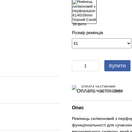
Розмір ремінців
Купити
ОПЛАТА ЧАСТИНАМИ
6 платежів по 30.00 грн
Опис
Ремінець силіконовий з перфо
функціональності для сучасни
високоякісного силікону, який з