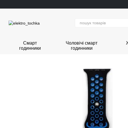
Перейти до основного контенту
Смарт
Чоловічі смарт
годинники
годинники