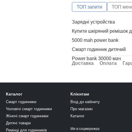
ТОП запити
ТОП мен
Зарядні устройства
Купити шкіряний ремішок д
5000 mah power bank
Смарт годинник дитячий
Power bank 30000 мач
Доставка
Оплата
Гар
Безпровідні навушники по
Смарт годинник дитячий ку
Каталог
Клієнтам
Годинники жіночі смарт
Смарт годинники
Вхід до кабінету
Смарт годинник чернівці
Чоловічі смарт годинники
Про магазин
Дитячий годинник телефон
Жіночі смарт годинники
Каталог
Часи дитячі з gps
Дитячі товари
Ми в соцмережах
Ремінці для годинників