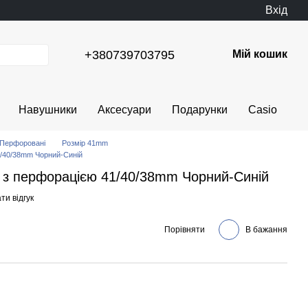
Вхід
+380739703795
Мій кошик
Навушники
Аксесуари
Подарунки
Casio
Перфоровані
Розмір 41mm
1/40/38mm Чорний-Синій
й з перфорацією 41/40/38mm Чорний-Синій
ти відгук
Порівняти
В бажання