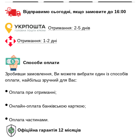
Шкіряні ремішки до годинників
Відправимо сьогодні, якщо замовите до 16:00
Power bank 10000
Н
Gps годинник дитячий
Отримання: 2-5 днів
Ціна на повербанки
Н
Отримання: 1-2 дні
Купити смарт годинник львів
Н
Зарядний пристрій купити
Сп
Способи оплати
Зробивши замовлення, Ви можете вибрати один із способів
оплати, найбільш зручний для Вас:
•
Оплата при отриманні;
•
Онлайн-оплата банківською карткою;
•
Оплата частинами.
Офіційна гарантія 12 місяців