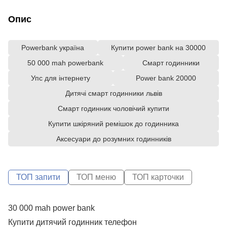
Опис
Powerbank україна
Купити power bank на 30000
50 000 mah powerbank
Смарт годинники
Упс для інтернету
Power bank 20000
Дитячі смарт годинники львів
Смарт годинник чоловічий купити
Купити шкіряний ремішок до годинника
Аксесуари до розумних годинників
ТОП запити
ТОП меню
ТОП карточки
30 000 mah power bank
С
P
Купити дитячий годинник телефон
А
C