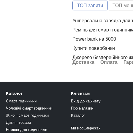
ТОП запити
ТОП мен
Універсальна зарядка для 
Ремінь для смарт годинник
Power bank на 5000
Купити повербанки
Доставка
Оплата
Гар
Usb to type c
Повербанк 5000
Купити повербанк 5000
Каталог
Клієнтам
Зарядка для аккумуляторо
Смарт годинники
Вхід до кабінету
Розумний годинник для ди
Чоловічі смарт годинники
Про магазин
Повербанк на 50000 мач
Жіночі смарт годинники
Каталог
Valady 17 годинник
Дитячі товари
Ми в соцмережах
Ремінці для годинників