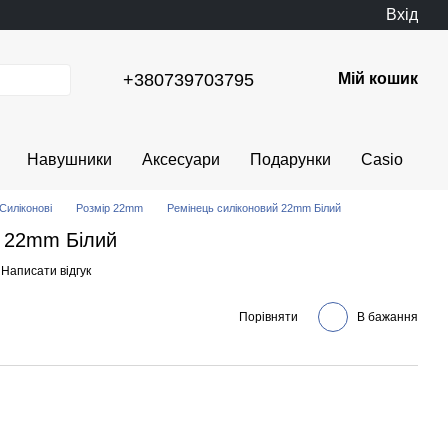
Вхід
+380739703795
Мій кошик
Навушники
Аксесуари
Подарунки
Casio
Силіконові
Розмір 22mm
Ремінець силіконовий 22mm Білий
й 22mm Білий
Написати відгук
Порівняти
В бажання