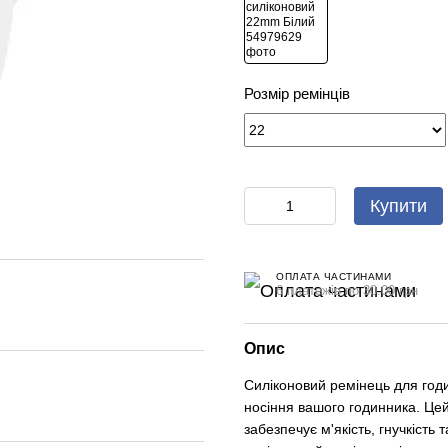
Розмір ремінців
Купити
ОПЛАТА ЧАСТИНАМИ
6 платежів по 30.00 грн
Опис
Силіконовий ремінець для год
носіння вашого годинника. Цей
забезпечує м'якість, гнучкість