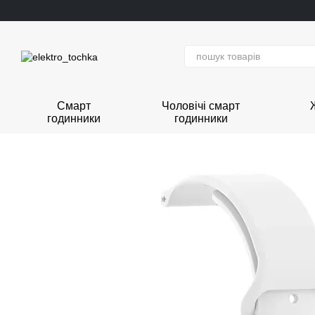
Перейти до основного контенту
Смарт
Чоловічі смарт
годинники
годинники