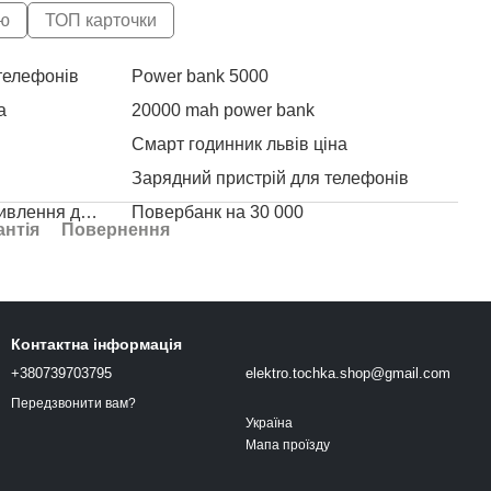
ю
ТОП карточки
телефонів
Power bank 5000
Сма
Авт
а
20000 mah power bank
Акс
Bor
Смарт годинник львів ціна
Зарядний пристрій для телефонів
Val
Джерело безперебійного живлення для роутера
Повербанк на 30 000
антія
Повернення
Usb type type c
Купити смарт годинник в україні
Pow
Купити ремішок для годинника
Контактна інформація
в телефона
Повербанк 30000 ціна
Авт
+380739703795
elektro.tochka.shop@gmail.com
тини
Аксесуари до смарт годинників
Нав
Передзвонити вам?
Powerbank
Україна
Мапа проїзду
Повербанк 30000 mah
Val