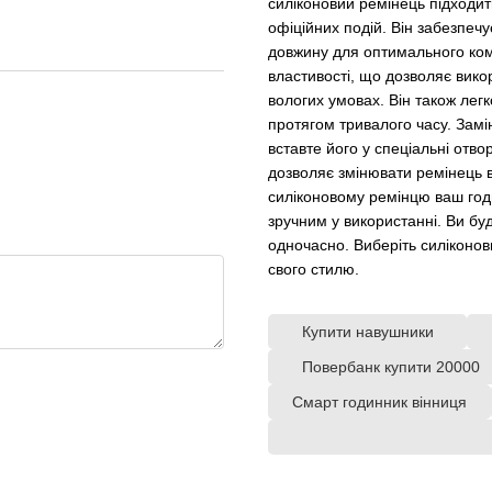
силіконовий ремінець підходить
офіційних подій. Він забезпечу
довжину для оптимального ком
властивості, що дозволяє вико
вологих умовах. Він також лег
протягом тривалого часу. Замі
вставте його у спеціальні отво
дозволяє змінювати ремінець в
силіконовому ремінцю ваш год
зручним у використанні. Ви б
одночасно. Виберіть силіконови
свого стилю.
Купити навушники
Повербанк купити 20000
Смарт годинник вінниця