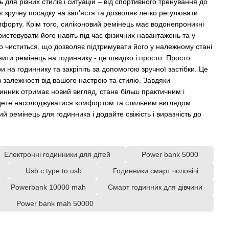
 для різних стилів і ситуацій – від спортивного тренування до
є зручну посадку на зап'ястя та дозволяє легко регулювати
форту. Крім того, силіконовий ремінець має водонепроникні
ристовувати його навіть під час фізичних навантажень та у
ко чиститься, що дозволяє підтримувати його у належному стані
нити ремінець на годиннику - це швидко і просто. Просто
ри на годиннику та закріпіть за допомогою зручної застібки. Це
 залежності від вашого настрою та стилю. Завдяки
инник отримає новий вигляд, стане більш практичним і
удете насолоджуватися комфортом та стильним виглядом
й ремінець для годинника і додайте свіжість і виразність до
Електронні годинники для дітей
Power bank 5000
Usb c type to usb
Годинники смарт чоловічі
Powerbank 10000 mah
Смарт годинник для дівчини
Power bank mah 50000