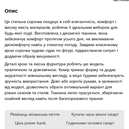
Опис
Ця стильна сорочка поєднує в собі елегантність, комфорт і
високу якість матеріалів, роблячи її ідеальним вибором для
будь-якої події. Виготовлена з дихаючої тканини, вона
забезпечує комфорт протягом усього дня, не викликаючи
дискомфорту навіть у спекотну погоду. Завдяки класичному
крою сорочка чудово сідає по фігурі, підкреслюючи силует і
додаючи образу вишуканості.
Деталі крою та якісна фурнітура роблять цю модель
практичною та довговічною. Комір тримає форму та додає
акуратності зовнішньому вигляду, а міцні ґудзики забезпечують
зручність використання. Довгі або короткі рукави, в залежності
від моделі, дозволяють обрати оптимальний варіант для
різних сезонів та стилів. Тканина легко прасується, зберігаючи
охайний вигляд навіть після багаторазового прання.
Ремінець міланська петля
Купити часи жіночі смарт
Ціна power bank
Годинники чоловічі смарт