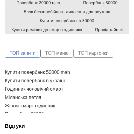
Повербанк 20000 ціна
Повербанк 50000
Блок безперебійного живлення для роутера
Купити повербанк на 30000
Купити ремішок до смарт годинника
Провід тайп сі
ТОП запити
ТОП меню
ТОП карточки
Купити повербанк 50000 mah
С
Купити повербанк в україні
А
Н
Годинник чоловічий смарт
V
Міланська петля
P
Жіночі смарт годинник
Н
Повербанк 20000
Va
Купити годинник чоловічий смарт
Відгуки
20000mha power bank
На