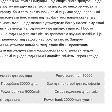
 для різних стилів і ситуацій – від спортивного тренування до
є зручну посадку на зап'ястя та дозволяє легко регулювати
форту. Крім того, силіконовий ремінець має водонепроникні
ристовувати його навіть під час фізичних навантажень та у
ко чиститься, що дозволяє підтримувати його у належному стані
нити ремінець на годиннику - це швидко і просто. Просто
ри на годиннику та закріпіть за допомогою зручної застібки. Це
 залежності від вашого настрою та стилю. Завдяки
инник отримає новий вигляд, стане більш практичним і
удете насолоджуватися комфортом та стильним виглядом
й ремінець для годинника і додайте свіжість і виразність до
влення для роутера
Powerbank mah 50000
Повербанк 30000 ціна
Зарядні пристрої для телефонів
Power bank на 5000mah
Смарт годинник ціна львів
рт годинника
Power bank 20000mah купити