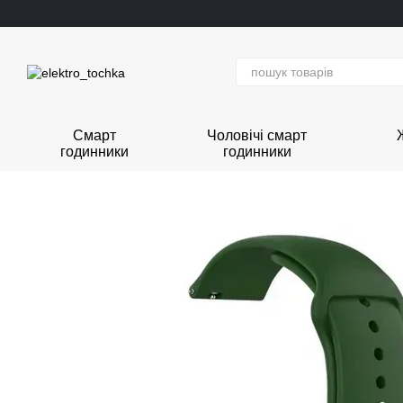
Перейти до основного контенту
Смарт
Чоловічі смарт
годинники
годинники