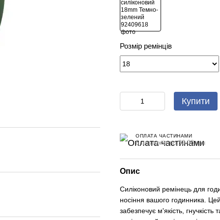
Розмір ремінців
Купити
ОПЛАТА ЧАСТИНАМИ
6 платежів по 30.00 грн
Опис
Силіконовий ремінець для год
носіння вашого годинника. Цей
забезпечує м'якість, гнучкість