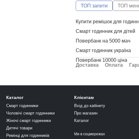
ТОП запити
ТОП мен
Купити ремішок для годинн
Смарт годинник для дітей
Повербанк на 5000 мач
Смарт годинник україна
Повербанк 10000 ціна
Доставка
Оплата
Гар
Юсб ц
Купити power bank на 3000
Дбж для роутеру
Каталог
Клієнтам
Смарт годинник жіночий ку
Смарт годинники
Вхід до кабінету
Купити кабель usb type c
Чоловічі смарт годинники
Про магазин
Жіночі смарт годинники
Каталог
Powerbank
Дитячі товари
Ми в соцмережах
Ремінці для годинників