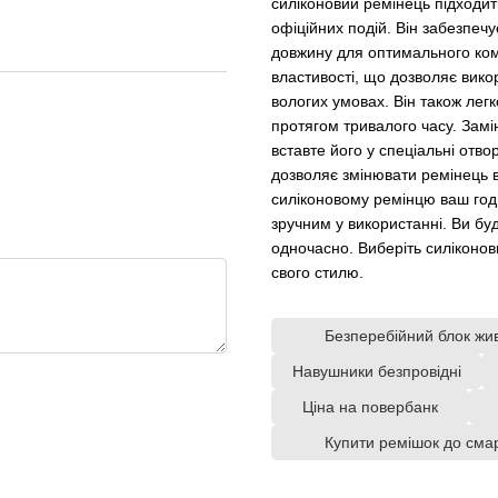
силіконовий ремінець підходить
офіційних подій. Він забезпечу
довжину для оптимального ком
властивості, що дозволяє вико
вологих умовах. Він також лег
протягом тривалого часу. Замі
вставте його у спеціальні отво
дозволяє змінювати ремінець в
силіконовому ремінцю ваш год
зручним у використанні. Ви б
одночасно. Виберіть силіконови
свого стилю.
Безперебійний блок жи
Навушники безпровідні
Ціна на повербанк
Купити ремішок до сма