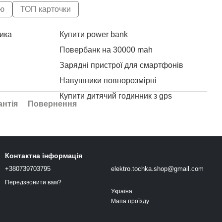
ю
ТОП карточки
ика
Купити power bank
Сма
Val
Повербанк на 30000 mah
Акс
Зарядні пристрої для смартфонів
XO 
Навушники повнорозмірні
Купити дитячий годинник з gps
антія
Повернення
Купити годинник дитячий
0
Годинник смарт
Pow
Розумні годинники жіночі
Pow
Контактна інформація
пити
Дбж для роутерів
+380739703795
elektro.tochka.shop@gmail.com
Купити смарт годинник жіночий
Передзвонити вам?
Купити шкіряний ремінець для годинника
Нейлоновий ремінець для годинника
Val
Україна
Мапа проїзду
Мережевий зарядний пристрій
Val