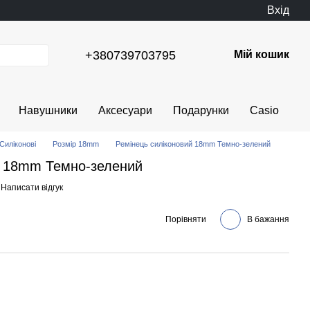
Вхід
+380739703795
Мій кошик
Навушники
Аксесуари
Подарунки
Casio
Силіконові
Розмір 18mm
Ремінець силіконовий 18mm Темно-зелений
й 18mm Темно-зелений
Написати відгук
Порівняти
В бажання